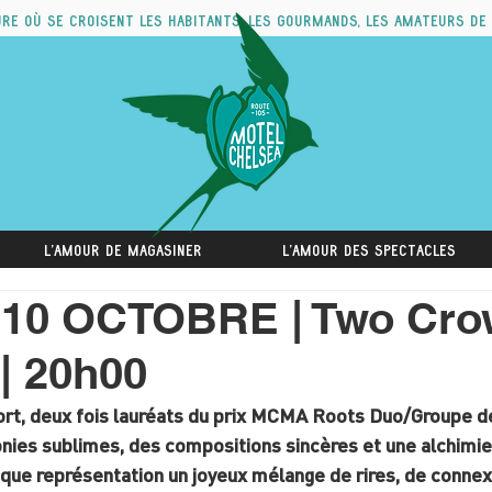
ure où se croisent les habitants, les gourmands, les amateurs de
L'amour de magasiner
L'amour des spectacles
10 OCTOBRE | Two Crow
| 20h00
t, deux fois lauréats du prix MCMA Roots Duo/Groupe de
ies sublimes, des compositions sincères et une alchimie i
que représentation un joyeux mélange de rires, de connexi