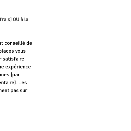
rais) OU à la 
nt conseillé de 
 places vous 
 satisfaire 
ne expérience 
nes (par 
ntaire). Les 
nent pas sur 