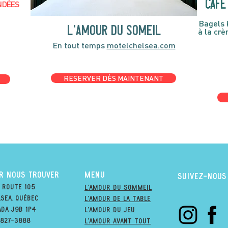
café 
NDÉES
Bagels 
l'amour du someil
à la cr
En tout temps
motelchelsea.com
RESERVER DÈS MAINTENANT
R NOUS TROUVER
MENU
suivez-nous
 Route 105
l'amour du soMmeil
sea, québec
l'amour de la table
ada j9B 1P4
l'amour du jeu
-827-3888
L'amour avant tout