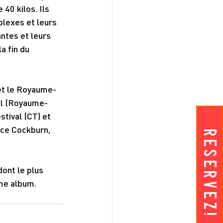
40 kilos. Ils 
lexes et leurs 
ntes et leurs 
a fin du 
 et le Royaume-
al (Royaume-
tival (CT) et 
uce Cockburn, 
RESERVEZ!
dont le plus 
ème album.