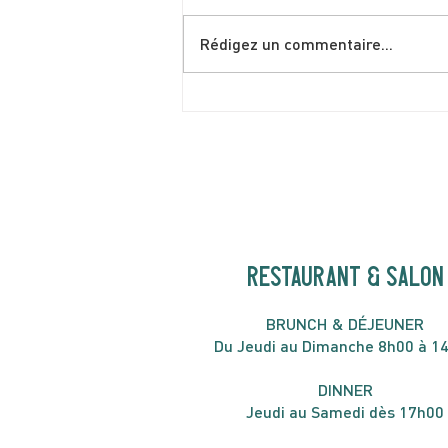
Rédigez un commentaire...
**ÉPUISÉ** SAMEDI 4
JUILLET | Love to
FolkPRIME avec Fred
Eaglesmith | 20H00
RESTAURANT & SALON
B
RU
NC
H & DÉJ
EUNER
Du Jeudi au Dimanche 8h00 à 1
DIN
NER
Jeudi au Samedi dès 17h00