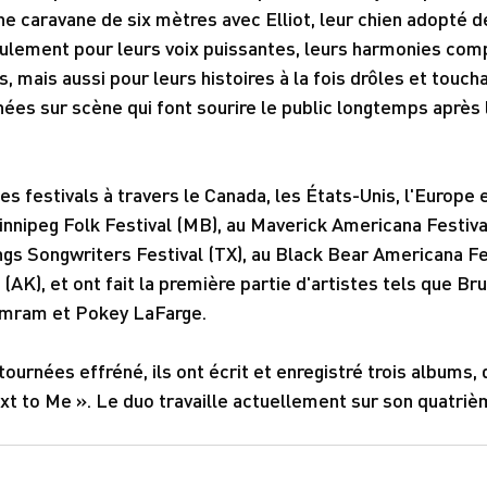
ne caravane de six mètres avec Elliot, leur chien adopté de 
ulement pour leurs voix puissantes, leurs harmonies comp
 mais aussi pour leurs histoires à la fois drôles et toucha
ées sur scène qui font sourire le public longtemps après l
des festivals à travers le Canada, les États-Unis, l'Europe
nnipeg Folk Festival (MB), au Maverick Americana Festiv
ings Songwriters Festival (TX), au Black Bear Americana Fes
 (AK), et ont fait la première partie d'artistes tels que Br
Amram et Pokey LaFarge.
ournées effréné, ils ont écrit et enregistré trois albums, 
ext to Me ». Le duo travaille actuellement sur son quatri