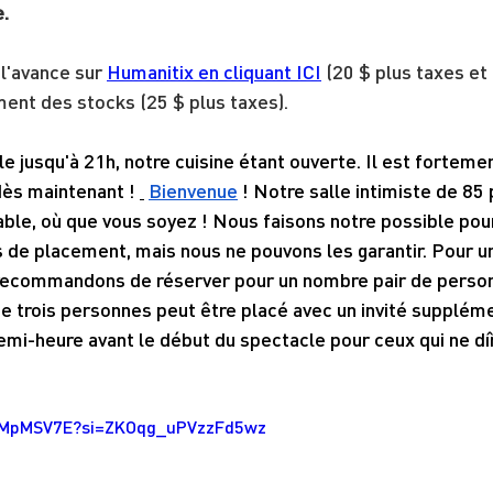
e.
 l'avance sur
Humanitix en cliquant ICI
(20 $ plus taxes et f
ment des stocks (25 $ plus taxes).
le jusqu'à 21h, notre cuisine étant ouverte. Il est forteme
dès maintenant !
Bienvenue
 ! Notre salle intimiste de 85
ble, où que vous soyez ! Nous faisons notre possible pour
de placement, mais nous ne pouvons les garantir. Pour u
recommandons de réserver pour un nombre pair de person
 trois personnes peut être placé avec un invité suppléme
mi-heure avant le début du spectacle pour ceux qui ne dî
6YMpMSV7E?si=ZKOqg_uPVzzFd5wz