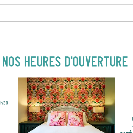
DIMANCHE 5 JUILLET |
JEUD
Love to FolkPRIME avec
Loca
Fred Eaglesmith | 16H30
| 19
NOS heures d'ouverture
4h30