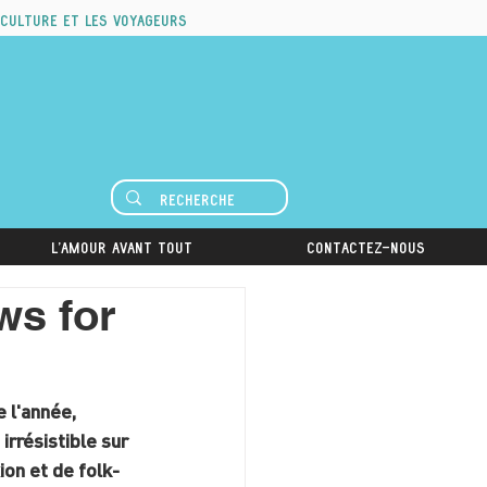
 culture et les voyageurs
L'amour avant tout
Contactez-nous
s for
 l'année, 
rrésistible sur 
on et de folk-