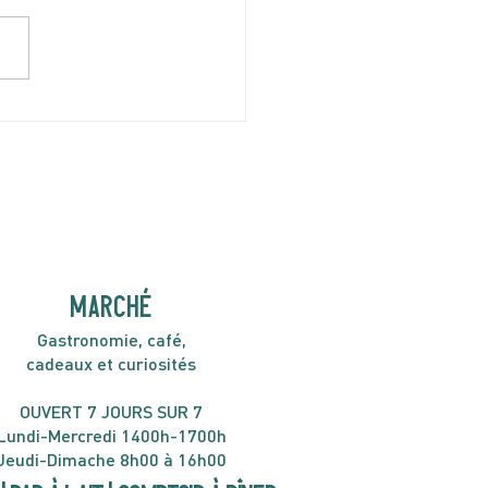
I 9 JUILLET | Live &
l aveC Woodshed Jazz
h30
MARCHÉ
Gastronomie, café,
cadeaux et curiosités
OUVERT 7 JOURS SUR 7
Lundi-Mercredi 1400h-1700h
Jeudi-Dimache 8h00 à 16h00