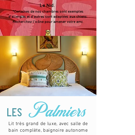
Le Nid.
*Certaines de nos chambres sont exemptes
d'allergies et d'autres sont adaptées aux chiens.
Recherchez l
'icône pour amener votre ami.
*Some of our rooms are allergy-free, and
others are dog-friendly.
Look for the icon to bring your friend.
Palmiers
les
Lit très grand de luxe, avec salle de
bain complète, baignoire autonome