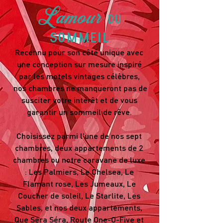
L'amour
du
sommeil
Reconnu pour son côté unique avec
une conception sur mesure inspiré
par les motels vintages célèbres,
nos chambres ne manqueront pas de
susciter votre intérêt et de vous
garantir un sommeil de rêve.
Choisissez parmi l'une de nos sept
chambres, deux appartements de 2
chambres ou notre caravane de luxe
: Les Palmiers, Le Chelsea, Le
Flamant rose, Les Jumeaux, Le
Coucher de soleil, Le Starlite, Les
Sables, et nos deux appartements,
Que Séra Séra, Route One-O-Five et