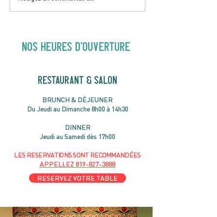
Love to FolkPRIME avec
& Local aveC 
Fred Eaglesmith | 16H30
Jazz | 19h30
NOS heures d'ouverture
RESTAURANT & SALON
B
RU
NC
H & DÉJ
EUNER
Du Jeudi au Dimanche 8h00 à 14h30
DIN
NER
Jeudi au Samedi dès 17h00
LES RESERVATIONS
SONT
R
ECOMMANDÉES
APPELLEZ
819-827-3888
RESERVEZ VOTRE TABLE