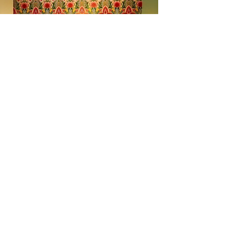
l'amour du someil
En tout temps
motelchelsea.com
RESERVER DÈS MAINTENANT
café | Bar à lait | Comptoir à dîner
Bagels Kettleman à emporter avec
fromage à la crème maison et les
accompagnements.