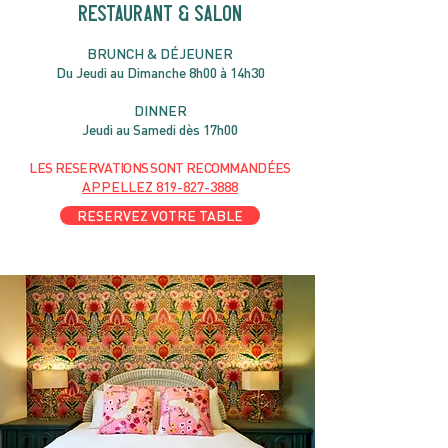
RESTAURANT & SALON
B
RU
NC
H & DÉJ
EUNER
Du Jeudi au Dimanche 8h00 à 14h30
DIN
NER
Jeudi au Samedi dès 17h00
LES RESERVATIONS
SONT
R
ECOMMANDÉES
APPELLEZ
819-827-3888
RESERVEZ VOTRE TABLE