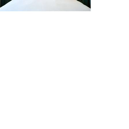
l'amour du someil
En tout temps
motelchelsea.com
RESERVER DÈS MAINTENANT
café | Bar à lait | Comptoir à dîner
Bagels Kettleman à emporter avec
fromage à la crème maison et les
accompagnements.
CARTES CADEAU
MARCHÉ
Gastronomie, café,
cadeaux et curiosités