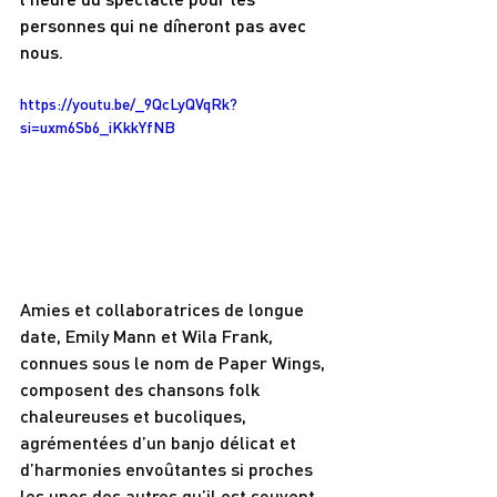
personnes qui ne dîneront pas avec 
nous.
https://youtu.be/_9QcLyQVqRk?
si=uxm6Sb6_iKkkYfNB
Amies et collaboratrices de longue 
date, Emily Mann et Wila Frank, 
connues sous le nom de Paper Wings, 
composent des chansons folk 
chaleureuses et bucoliques, 
agrémentées d’un banjo délicat et 
d’harmonies envoûtantes si proches 
les unes des autres qu’il est souvent 