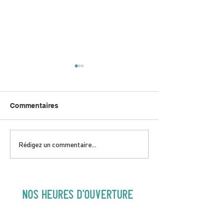
Commentaires
DIMANCHE 5 JUILLET |
JEUDI 9 JUILLE
Rédigez un commentaire...
Love to FolkPRIME avec
& Local aveC 
Fred Eaglesmith | 16H30
Jazz | 19h30
NOS heures d'ouverture