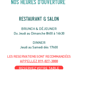
NOS heures d'ouverture
RESTAURANT & SALON
B
RU
NC
H & DÉJ
EUNER
Du Jeudi au Dimanche 8h00 à 14h30
DIN
NER
Jeudi au Samedi dès 17h00
LES RESERVATIONS
SONT
R
ECOMMANDÉES
APPELLEZ
819-827-3888
RESERVEZ VOTRE TABLE