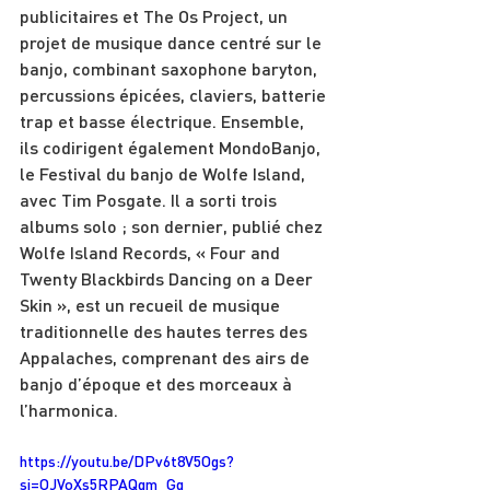
publicitaires et The Os Project, un 
projet de musique dance centré sur le 
banjo, combinant saxophone baryton, 
percussions épicées, claviers, batterie 
trap et basse électrique. Ensemble, 
ils codirigent également MondoBanjo, 
le Festival du banjo de Wolfe Island, 
avec Tim Posgate. Il a sorti trois 
albums solo ; son dernier, publié chez 
Wolfe Island Records, « Four and 
Twenty Blackbirds Dancing on a Deer 
Skin », est un recueil de musique 
traditionnelle des hautes terres des 
Appalaches, comprenant des airs de 
banjo d’époque et des morceaux à 
l’harmonica.
https://youtu.be/DPv6t8V5Ogs?
si=OJVoXs5RPAQqm_Gq