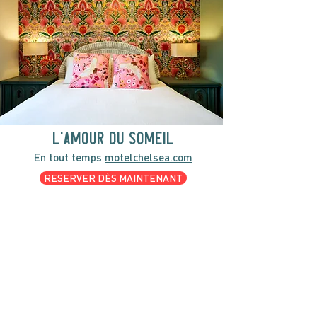
l'amour du someil
En tout temps
motelchelsea.com
RESERVER DÈS MAINTENANT
café | Bar à lait | Comptoir à dîner
Bagels Kettleman à emporter avec
fromage à la crème maison et les
accompagnements.