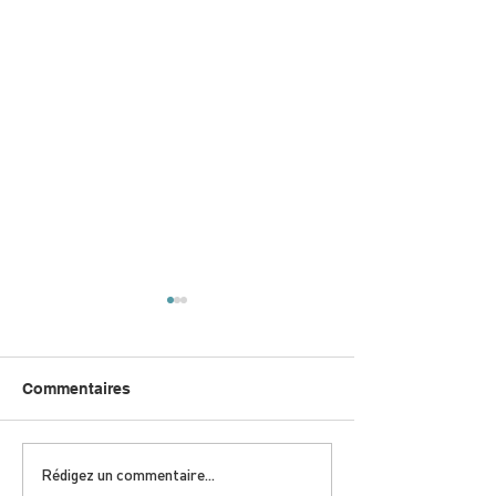
Commentaires
DIMANCHE 5 AVRIL |
JEUDI 9 AVRIL 
Rédigez un commentaire...