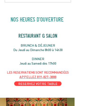
Hey Buster ! Spectacle
Gold | 19H30
pour enfants | 14H00
NOS heures d'ouverture
RESTAURANT & SALON
B
RU
NC
H & DÉJ
EUNER
Du Jeudi au Dimanche 8h00 à 14h30
DIN
NER
Jeudi au Samedi dès 17h00
LES RESERVATIONS
SONT
R
ECOMMANDÉES
APPELLEZ
819-827-3888
RESERVEZ VOTRE TABLE