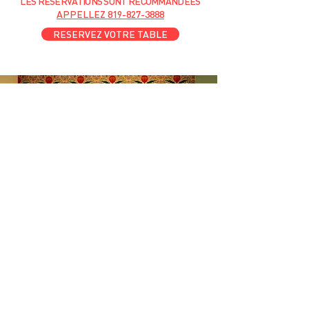
LES RESERVATIONS
SONT
R
ECOMMANDÉES
APPELLEZ
819-827-3888
RESERVEZ VOTRE TABLE
l'amour du someil
En tout temps
motelchelsea.com
RESERVER DÈS MAINTENANT