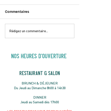
Commentaires
DIMANCHE 5 JUILLET |
JEUDI 9 JUILLE
Rédigez un commentaire...
Love to FolkPRIME avec
& Local aveC 
Fred Eaglesmith | 16H30
Jazz | 19h30
NOS heures d'ouverture
RESTAURANT & SALON
B
RU
NC
H & DÉJ
EUNER
Du Jeudi au Dimanche 8h00 à 14h30
DIN
NER
Jeudi au Samedi dès 17h00