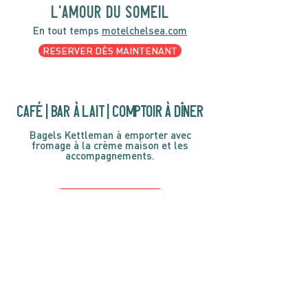
l'amour du someil
En tout temps
motelchelsea.com
RESERVER DÈS MAINTENANT
café | Bar à lait | Comptoir à dîner
Bagels Kettleman à emporter avec
fromage à la crème maison et les
accompagnements.
CARTES CADEAU
MARCHÉ
Gastronomie, café,
cadeaux et curiosités
OUVERT 7 JOURS SUR 7