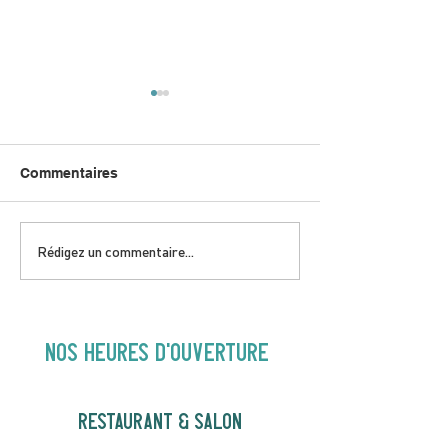
Commentaires
DIMANCHE 5 AVRIL |
JEUDI 9 AVRIL 
Rédigez un commentaire...
Hey Buster ! Spectacle
Gold | 19H30
pour enfants | 14H00
NOS heures d'ouverture
RESTAURANT & SALON