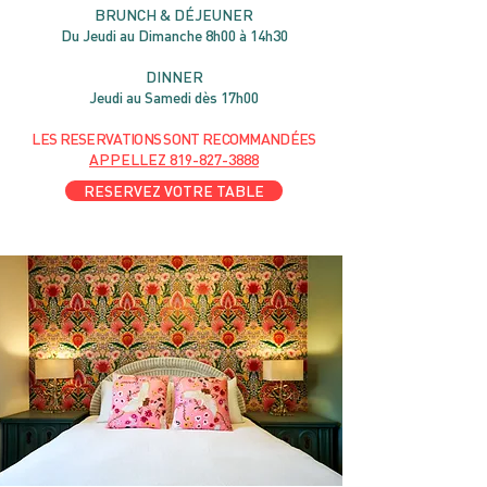
B
RU
NC
H & DÉJ
EUNER
Du Jeudi au Dimanche 8h00 à 14h30
DIN
NER
Jeudi au Samedi dès 17h00
LES RESERVATIONS
SONT
R
ECOMMANDÉES
APPELLEZ
819-827-3888
RESERVEZ VOTRE TABLE