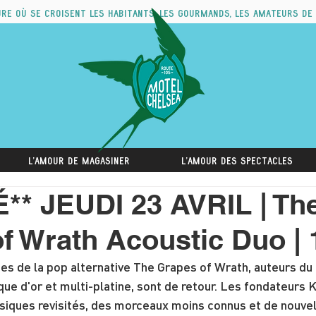
ure où se croisent les habitants, les gourmands, les amateurs de
L'amour de magasiner
L'amour des spectacles
** JEUDI 23 AVRIL | Th
f Wrath Acoustic Duo |
es de la pop alternative The Grapes of Wrath, auteurs du
sque d'or et multi-platine, sont de retour. Les fondateurs 
ssiques revisités, des morceaux moins connus et de nouve