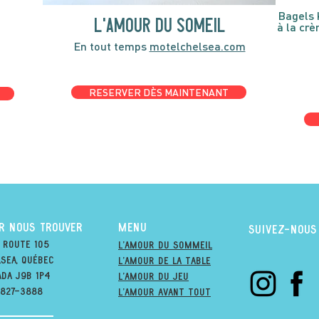
Bagels 
l'amour du someil
à la cr
En tout temps
motelchelsea.com
RESERVER DÈS MAINTENANT
R NOUS TROUVER
MENU
suivez-nous
 Route 105
l'amour du soMmeil
sea, québec
l'amour de la table
ada j9B 1P4
l'amour du jeu
-827-3888
L'amour avant tout