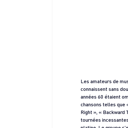
Les amateurs de musi
connaissent sans dou
années 60 étaient om
chansons telles que 
Right », « Backward T
tournées incessantes,
platine. Le groupe s