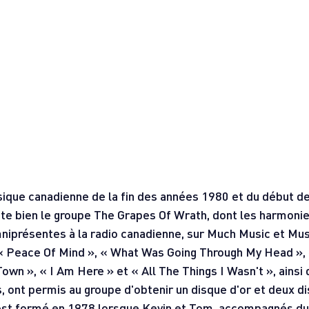
que canadienne de la fin des années 1980 et du début d
te bien le groupe The Grapes Of Wrath, dont les harmonie
niprésentes à la radio canadienne, sur Much Music et Mus
« Peace Of Mind », « What Was Going Through My Head »,
own », « I Am Here » et « All The Things I Wasn't », ainsi 
 ont permis au groupe d'obtenir un disque d'or et deux d
'est formé en 1978 lorsque Kevin et Tom, accompagnés du