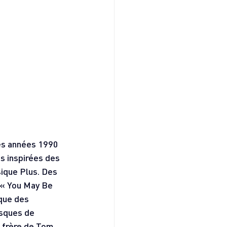
es années 1990 
s inspirées des 
ique Plus. Des 
 « You May Be 
que des 
isques de 
 frère de Tom, 