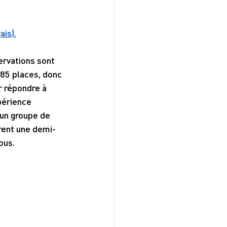
ais).
ervations sont 
85 places, donc 
r répondre à 
périence 
un groupe de 
rent une demi-
ous.