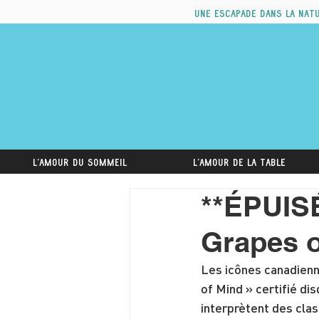
Une escapade dans la nat
L'amour du sommeil
L'amour de la table
**ÉPUISÉ
Grapes o
Les icônes canadienn
of Mind » certifié di
interprètent des cla