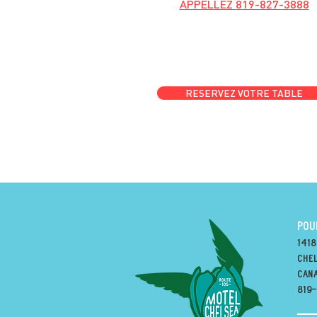
APPELLEZ
819-827-3888
RESERVEZ VOTRE TABLE
POU
1418
Chel
can
819