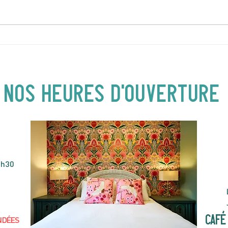
DIMANCHE 5 AVRIL | Hey
JEUD
Buster ! Spectacle pour
| 19
enfants | 14H00
NOS heures d'ouverture
4h30
café 
NDÉES