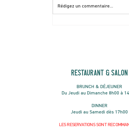
Rédigez un commentaire...
Shakshuka spéciale brunch
de juin
RESTAURANT & SALON
B
RU
NC
H & DÉJ
EUNER
Du Jeudi au Dimanche 8h00 à 1
DIN
NER
Jeudi au Samedi dès 17h00
LES RESERVATIONS
SONT
R
ECOMMA