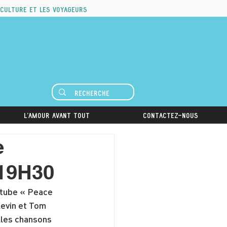
 culture et les voyageurs
L'amour avant tout
Contactez-nous
e
 19H30
 tube « Peace 
Kevin et Tom 
lles chansons 