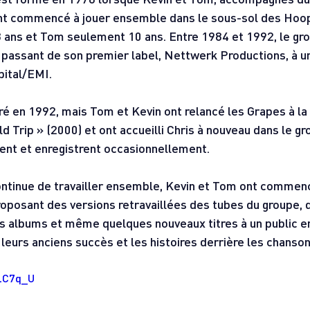
 ont commencé à jouer ensemble dans le sous-sol des Hoop
3 ans et Tom seulement 10 ans. Entre 1984 et 1992, le gro
 passant de son premier label, Nettwerk Productions, à un
pital/EMI.
é en 1992, mais Tom et Kevin ont relancé les Grapes à la 
ld Trip » (2000) et ont accueilli Chris à nouveau dans le g
sent et enregistrent occasionnellement.
ontinue de travailler ensemble, Kevin et Tom ont commenc
roposant des versions retravaillées des tubes du groupe,
s albums et même quelques nouveaux titres à un public en
leurs anciens succès et les histoires derrière les chanson
iLC7q_U