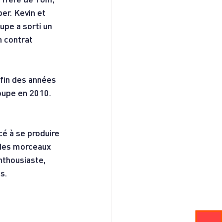
er. Kevin et 
upe a sorti un 
 contrat 
fin des années 
roupe en 2010. 
é à se produire 
 des morceaux 
thousiaste, 
s.