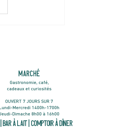
I 9 AVRIL | Minor Gold
H30
MARCHÉ
Gastronomie, café,
cadeaux et curiosités
OUVERT 7 JOURS SUR 7
Lundi-Mercredi 1400h-1700h
Jeudi-Dimache 8h00 à 16h00
| Bar à lait | Comptoir à dîner