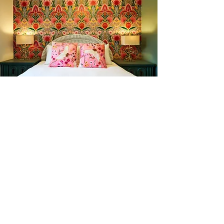
l'amour du someil
En tout temps
motelchelsea.com
RESERVER DÈS MAINTENANT
café | Bar à lait | Comptoir à dîner
Bagels Kettleman à emporter avec
fromage à la crème maison et les
accompagnements.