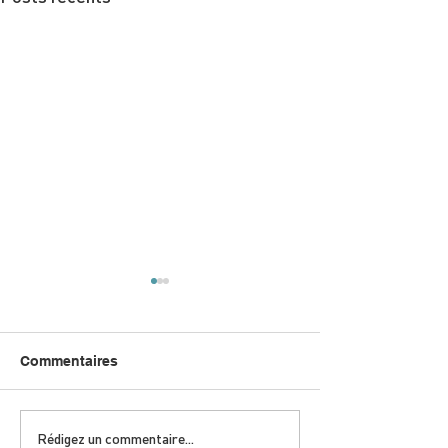
Commentaires
DIMANCHE 5 AVRIL |
JEUDI 9 AVRIL 
Rédigez un commentaire...