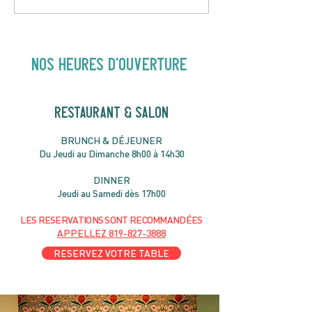
Hey Buster ! Spectacle
Gold | 19H30
pour enfants | 14H00
NOS heures d'ouverture
RESTAURANT & SALON
B
RU
NC
H & DÉJ
EUNER
Du Jeudi au Dimanche 8h00 à 14h30
DIN
NER
Jeudi au Samedi dès 17h00
LES RESERVATIONS
SONT
R
ECOMMANDÉES
APPELLEZ
819-827-3888
RESERVEZ VOTRE TABLE