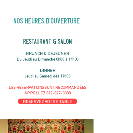
pour enfants | 14H00
NOS heures d'ouverture
RESTAURANT & SALON
B
RU
NC
H & DÉJ
EUNER
Du Jeudi au Dimanche 8h00 à 14h30
DIN
NER
Jeudi au Samedi dès 17h00
LES RESERVATIONS
SONT
R
ECOMMANDÉES
APPELLEZ
819-827-3888
RESERVEZ VOTRE TABLE