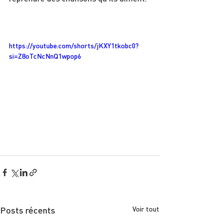
https://youtube.com/shorts/jKXY1tkobc0?
si=Z8oTcNcNnQ1wpop6
Posts récents
Voir tout