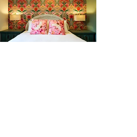
l'amour du someil
En tout temps
motelchelsea.com
RESERVER DÈS MAINTENANT
café | Bar à lait | Comptoir à dîner
Bagels Kettleman à emporter avec
fromage à la crème maison et les
accompagnements.