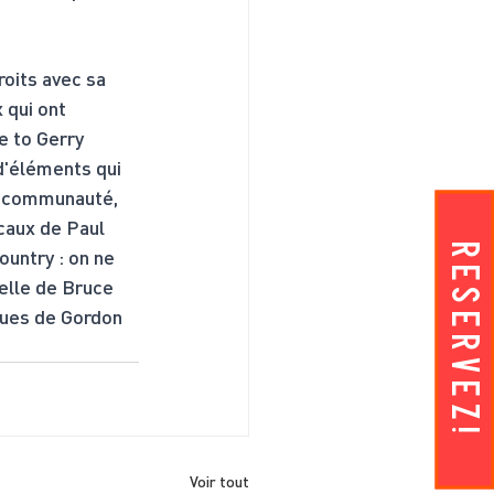
roits avec sa 
 qui ont 
e to Gerry 
d'éléments qui 
la communauté, 
icaux de Paul 
RESERVEZ!
ountry : on ne 
elle de Bruce 
ques de Gordon 
Voir tout