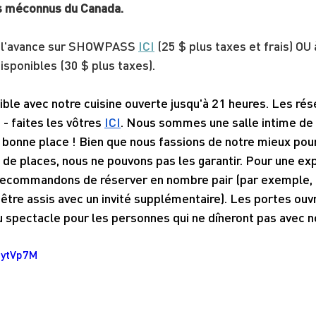
its méconnus du Canada.
à l'avance sur SHOWPASS 
ICI
 (25 $ plus taxes et frais) OU 
disponibles (30 $ plus taxes).
ble avec notre cuisine ouverte jusqu'à 21 heures. Les rés
 faites les vôtres 
ICI
. Nous sommes une salle intime de 
 bonne place ! Bien que nous fassions de notre mieux pou
de places, nous ne pouvons pas les garantir. Pour une ex
recommandons de réserver en nombre pair (par exemple, 
être assis avec un invité supplémentaire). Les portes ouv
u spectacle pour les personnes qui ne dîneront pas avec n
UytVp7M