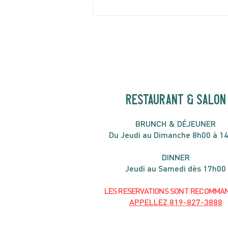
Shakshuka spéciale brunch
de juin
RESTAURANT & SALON
B
RU
NC
H & DÉJ
EUNER
Du Jeudi au Dimanche 8h00 à 1
DIN
NER
Jeudi au Samedi dès 17h00
LES RESERVATIONS
SONT
R
ECOMMA
APPELLEZ
819-827-3888