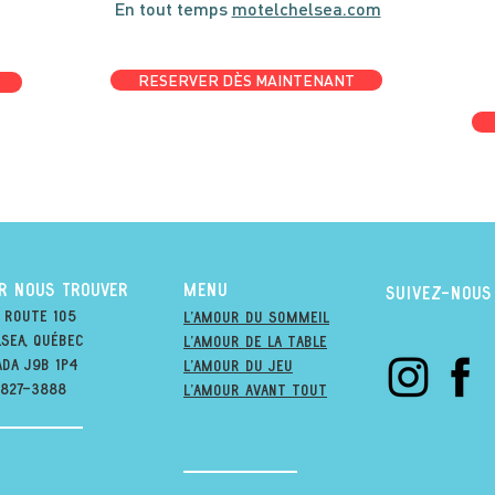
En tout temps
motelchelsea.com
RESERVER DÈS MAINTENANT
R NOUS TROUVER
MENU
suivez-nous
 Route 105
l'amour du soMmeil
sea, québec
l'amour de la table
ada j9B 1P4
l'amour du jeu
-827-3888
L'amour avant tout