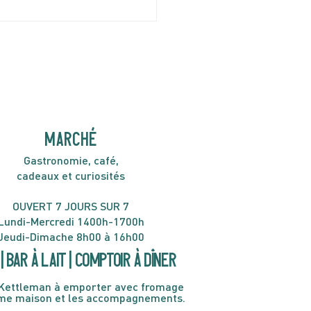
I 9 AVRIL | Minor Gold
H30
MARCHÉ
Gastronomie, café,
cadeaux et curiosités
OUVERT 7 JOURS SUR 7
Lundi-Mercredi 1400h-1700h
Jeudi-Dimache 8h00 à 16h00
| Bar à lait | Comptoir à dîner
Kettleman à emporter avec fromage
ème maison et les accompagnements.