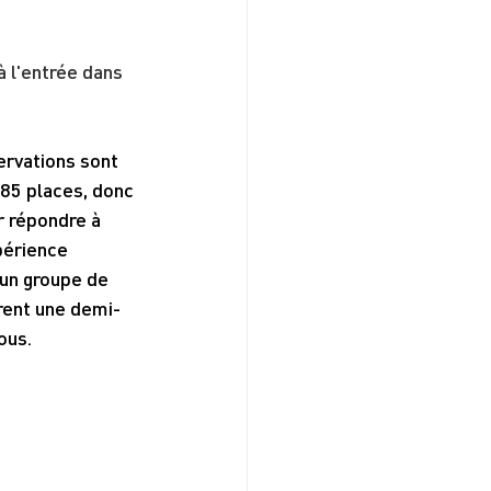
à l'entrée dans 
ervations sont 
85 places, donc 
r répondre à 
périence 
un groupe de 
rent une demi-
ous.