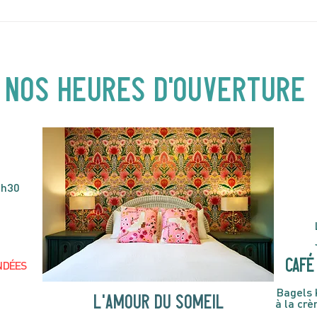
DIMANCHE 5 AVRIL | Hey
JEUD
Buster ! Spectacle pour
| 19
enfants | 14H00
NOS heures d'ouverture
4h30
café 
NDÉES
Bagels 
l'amour du someil
à la cr