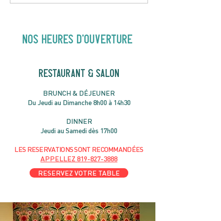
Hey Buster ! Spectacle
Gold | 19H30
pour enfants | 14H00
NOS heures d'ouverture
RESTAURANT & SALON
B
RU
NC
H & DÉJ
EUNER
Du Jeudi au Dimanche 8h00 à 14h30
DIN
NER
Jeudi au Samedi dès 17h00
LES RESERVATIONS
SONT
R
ECOMMANDÉES
APPELLEZ
819-827-3888
RESERVEZ VOTRE TABLE