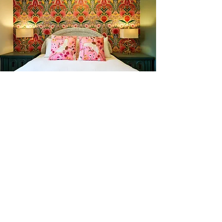
l'amour du someil
En tout temps
motelchelsea.com
RESERVER DÈS MAINTENANT
café | Bar à lait | Comptoir à dîner
Bagels Kettleman à emporter avec
fromage à la crème maison et les
accompagnements.