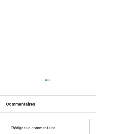
Commentaires
DIMANCHE 5 AVRIL |
JEUDI 9 AVRIL 
Rédigez un commentaire...