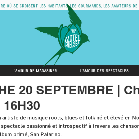
ure où se croisent les habitants, les gourmands, les amateurs de
L'amour de magasiner
L'amour des spectacles
E 20 SEPTEMBRE | Cha
| 16H30
n artiste de musique roots, blues et folk né et élevé en N
 spectacle passionné et introspectif à travers les chansons
album primé, San Palarino.