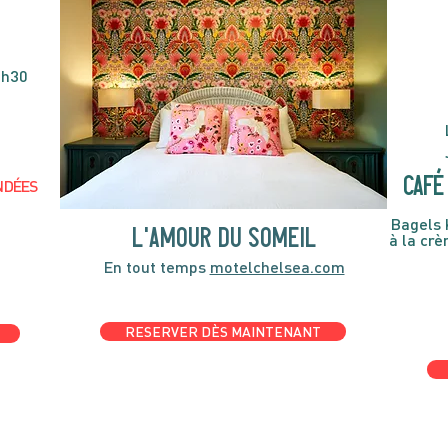
4h30
café 
NDÉES
Bagels 
l'amour du someil
à la cr
En tout temps
motelchelsea.com
RESERVER DÈS MAINTENANT