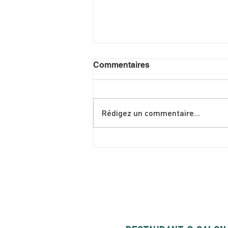
Commentaires
Rédigez un commentaire...
**ÉPUISÉ** SAMEDI 4
JUILLET | Love to
FolkPRIME avec Fred
Eaglesmith | 20H00