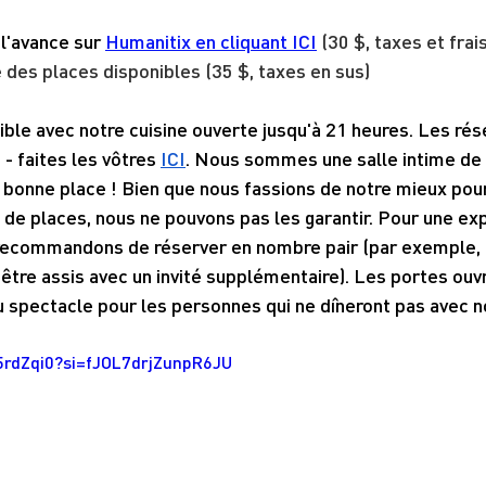
l'avance sur 
Humanitix en cliquant ICI
 (30 $, taxes et frai
te des places disponibles (35 $, taxes en sus)
ble avec notre cuisine ouverte jusqu'à 21 heures. Les rés
 faites les vôtres 
ICI
. Nous sommes une salle intime de 
 bonne place ! Bien que nous fassions de notre mieux pou
de places, nous ne pouvons pas les garantir. Pour une ex
recommandons de réserver en nombre pair (par exemple, 
être assis avec un invité supplémentaire). Les portes ouv
u spectacle pour les personnes qui ne dîneront pas avec n
E5rdZqi0?si=fJOL7drjZunpR6JU