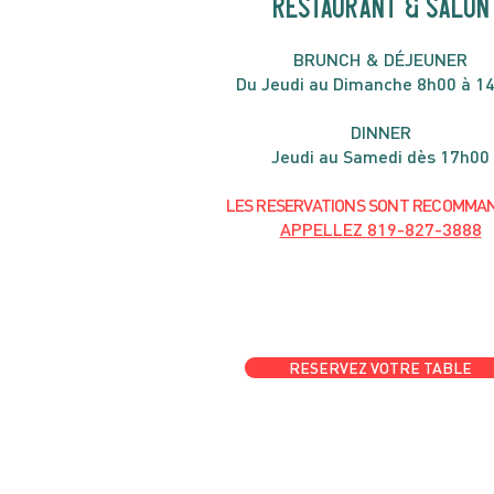
RESTAURANT & SALON
B
RU
NC
H & DÉJ
EUNER
Du Jeudi au Dimanche 8h00 à 1
DIN
NER
Jeudi au Samedi dès 17h00
LES RESERVATIONS
SONT
R
ECOMMA
APPELLEZ
819-827-3888
RESERVEZ VOTRE TABLE