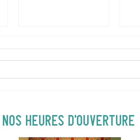
DIMANCHE 5 JUILLET |
JEUD
Love to FolkPRIME avec
Loca
Fred Eaglesmith | 16H30
| 19
NOS heures d'ouverture