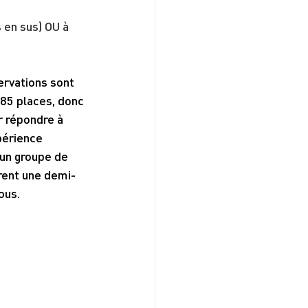
s en sus) OU à 
ervations sont 
85 places, donc 
r répondre à 
périence 
un groupe de 
rent une demi-
ous.