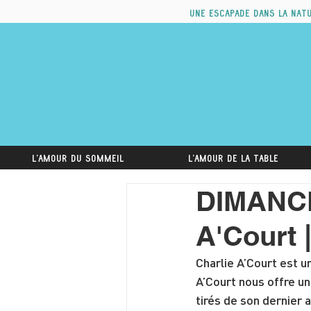
Une escapade dans la nat
L'amour du sommeil
L'amour de la table
DIMANCH
A'Court 
Charlie A’Court est u
A’Court nous offre un
tirés de son dernier 