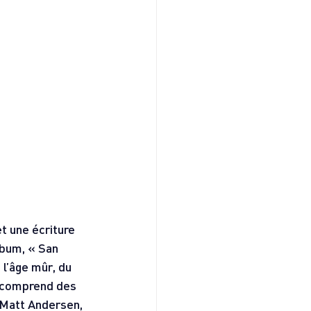
t une écriture 
lbum, « San 
l’âge mûr, du 
e comprend des 
 Matt Andersen, 