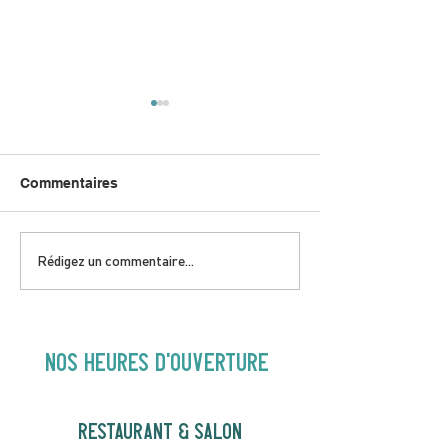
Commentaires
DIMANCHE 5 JUILLET |
JEUDI 9 JUILLE
Rédigez un commentaire...
Love to FolkPRIME avec
& Local aveC 
Fred Eaglesmith | 16H30
Jazz | 19h30
NOS heures d'ouverture
RESTAURANT & SALON