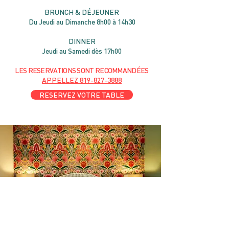
B
RU
NC
H & DÉJ
EUNER
Du Jeudi au Dimanche 8h00 à 14h30
DIN
NER
Jeudi au Samedi dès 17h00
LES RESERVATIONS
SONT
R
ECOMMANDÉES
APPELLEZ
819-827-3888
RESERVEZ VOTRE TABLE