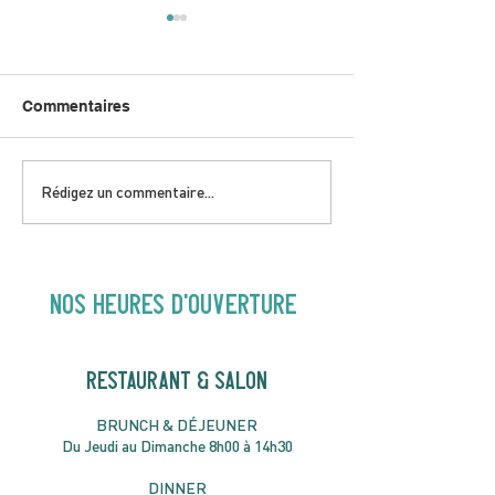
Commentaires
DIMANCHE 5 AVRIL |
JEUDI 9 AVRIL 
Rédigez un commentaire...
Hey Buster ! Spectacle
Gold | 19H30
pour enfants | 14H00
NOS heures d'ouverture
RESTAURANT & SALON
B
RU
NC
H & DÉJ
EUNER
Du Jeudi au Dimanche 8h00 à 14h30
DIN
NER