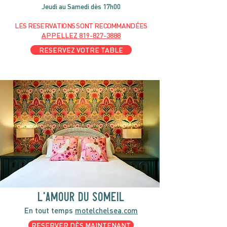
Jeudi au Samedi dès 17h00
LES RESERVATIONS
SONT
R
ECOMMANDÉES
APPELLEZ
819-827-3888
RESERVEZ VOTRE TABLE
l'amour du someil
En tout temps
motelchelsea.com
RESERVER DÈS MAINTENANT