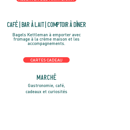
café | Bar à lait | Comptoir à dîner
Bagels Kettleman à emporter avec
fromage à la crème maison et les
accompagnements.
CARTES CADEAU
MARCHÉ
Gastronomie, café,
cadeaux et curiosités
OUVERT 7 JOURS SUR 7
Lundi-Mercredi 1400h-1700h
Jeudi-Dimache 8h00 à 16h00