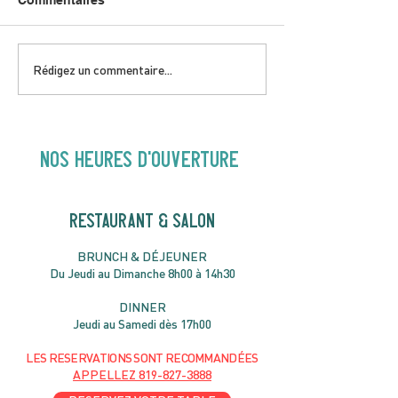
Commentaires
DIMANCHE 5 AVRIL |
JEUDI 9 AVRIL 
Rédigez un commentaire...
Hey Buster ! Spectacle
Gold | 19H30
pour enfants | 14H00
NOS heures d'ouverture
RESTAURANT & SALON
B
RU
NC
H & DÉJ
EUNER
Du Jeudi au Dimanche 8h00 à 14h30
DIN
NER
Jeudi au Samedi dès 17h00
LES RESERVATIONS
SONT
R
ECOMMANDÉES
APPELLEZ
819-827-3888