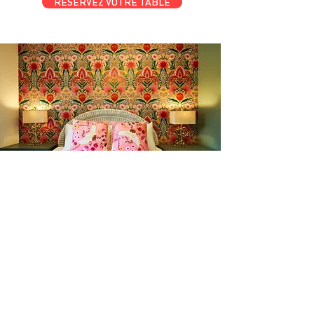
RESERVEZ VOTRE TABLE
l'amour du someil
En tout temps
motelchelsea.com
RESERVER DÈS MAINTENANT
café | Bar à lait | Comptoir à dîner