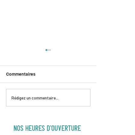
Commentaires
DIMANCHE 5 AVRIL |
JEUDI 9 AVRIL 
Rédigez un commentaire...
Hey Buster ! Spectacle
Gold | 19H30
pour enfants | 14H00
NOS heures d'ouverture