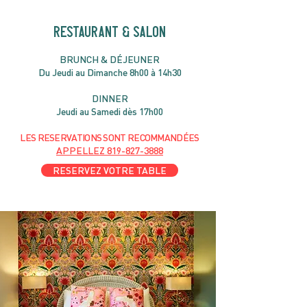
RESTAURANT & SALON
B
RU
NC
H & DÉJ
EUNER
Du Jeudi au Dimanche 8h00 à 14h30
DIN
NER
Jeudi au Samedi dès 17h00
LES RESERVATIONS
SONT
R
ECOMMANDÉES
APPELLEZ
819-827-3888
RESERVEZ VOTRE TABLE