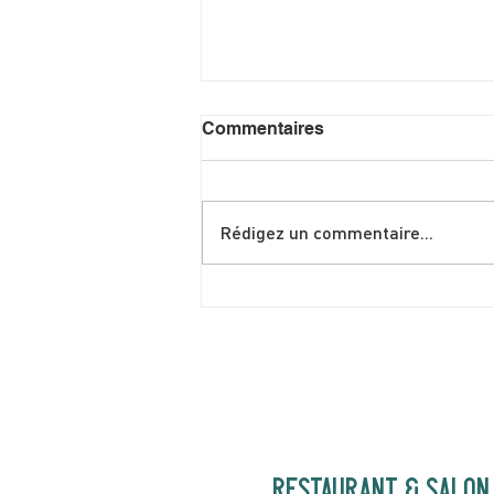
Commentaires
Rédigez un commentaire...
Shakshuka spéciale brunch
de juin
RESTAURANT & SALON