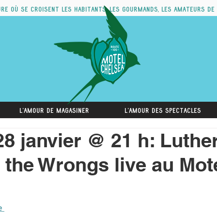
ure où se croisent les habitants, les gourmands, les amateurs de
L'amour de magasiner
L'amour des spectacles
8 janvier @ 21 h: Luthe
 the Wrongs live au Mot
e 