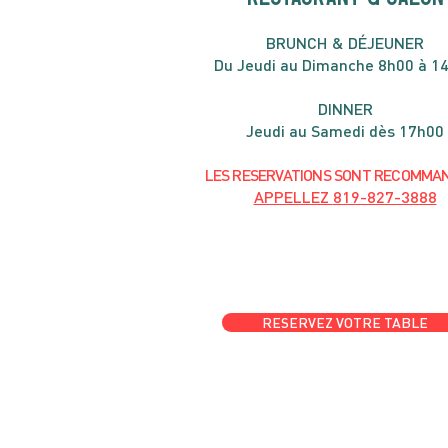
B
RU
NC
H & DÉJ
EUNER
Du Jeudi au Dimanche 8h00 à 1
DIN
NER
Jeudi au Samedi dès 17h00
LES RESERVATIONS
SONT
R
ECOMMA
APPELLEZ
819-827-3888
RESERVEZ VOTRE TABLE