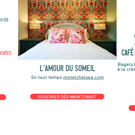
4h30
café 
NDÉES
Bagels 
l'amour du someil
à la cr
En tout temps
motelchelsea.com
RESERVER DÈS MAINTENANT