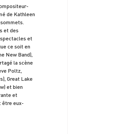
compositeur-
imé de Kathleen 
x sommets. 
s et des 
 spectacles et 
e ce soit en 
he New Band), 
rtagé la scène 
eve Poltz, 
), Great Lake 
) et bien 
ante et 
t être eux-