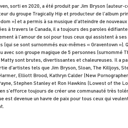
ven, sorti en 2020, a été produit par Jim Bryson (auteur-
teur du groupe Tragically Hip et producteur de l'album pr
dom ») et a permis à sa musique d'atteindre de nouveau
ées à travers le Canada, il a toujours des paroles édifiante
ment à l'amour de soi pour tous ceux qui assistent à ses
s (qui se sont surnommés eux-mêmes « Graventown »). Qu
o ou avec son groupe magique de 5 personnes (surnommé T
atty sont brutes, divertissantes et chaleureuses. Il a pa
rtie d'artistes tels que Jim Bryson, Sloan, The Killjoys, St
Harmer, Elliott Brood, Kathryn Calder (New Pornographers
yne, Stephen Stanley et Ron Hawkins (Lowest of the Low
ven s'efforce toujours de créer une communauté très tolér
ue est devenue un havre de paix pour tous ceux qui veulen
t.