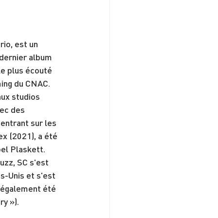
io, est un 
dernier album 
le plus écouté 
ming du CNAC. 
aux studios 
ec des 
ntrant sur les 
x (2021), a été 
el Plaskett. 
uzz, SC s'est 
-Unis et s'est 
 également été 
y »).