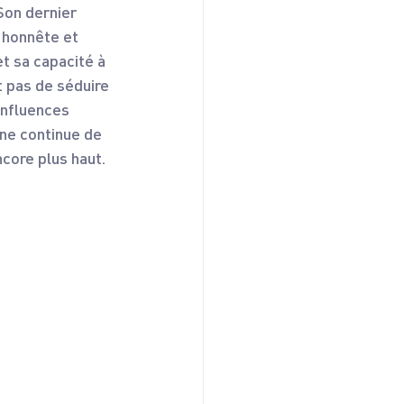
Son dernier 
 honnête et 
t sa capacité à 
 pas de séduire 
influences 
ne continue de 
ncore plus haut.