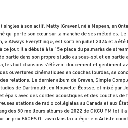
 singles à son actif, Matty (Graven), né à Nepean, en Ontar
é qui porte son cœur sur la manche de ses mélodies. Le 
, « Always Everything », est sorti en juillet 2024 et a été 
 à ce jour. Il a débuté à la 15e place du palmarès de strea
e partie dans son propre studio au sous-sol et en partie 
a, les huit chansons s'élèvent doucement et gentiment av
des ouvertures cinématiques en couches lourdes, se conce
 des relations. Le dernier album de Graven, Simple Comple
Studios de Dartmouth, en Nouvelle-Écosse, et mixé par Jo
et épais avec des cordes acoustiques et des couches de f
uses stations de radio collégiales au Canada et aux États
rang des 50 meilleurs albums de 2022 de CKCU FM (et il a
r un prix FACES Ottawa dans la catégorie « Artiste countr