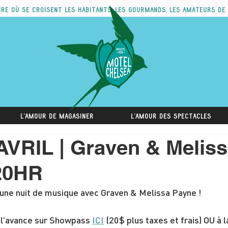
ure où se croisent les habitants, les gourmands, les amateurs de
L'amour de magasiner
L'amour des spectacles
VRIL | Graven & Melis
 20HR
une nuit de musique avec Graven & Melissa Payne !
 l'avance sur Showpass 
ICI
 (20$ plus taxes et frais) OU à 