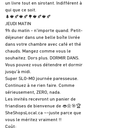
un livre tout en sirotant. Indifférent à 
qui que ce soit.
🌲🍁🍂🍁🍂🌳🍁🍂🍁🍂
JEUDI MATIN
9h du matin - n'importe quand. Petit-
déjeuner dans une belle boîte livrée 
dans votre chambre avec café et thé 
chauds. Mangez comme vous le 
souhaitez. Dors plus. DORMIR DANS.
Vous pouvez vous détendre et dormir 
jusqu'à midi.
Super SLO-MO journée paresseuse. 
Continuez à ne rien faire. Comme 
sérieusement, ZERO, nada.
Les invités recevront un panier de 
friandises de bienvenue de 👄🌼🎯🏆
SheShopsLocal.ca ~~juste parce que 
vous le méritez vraiment !!
Coût: