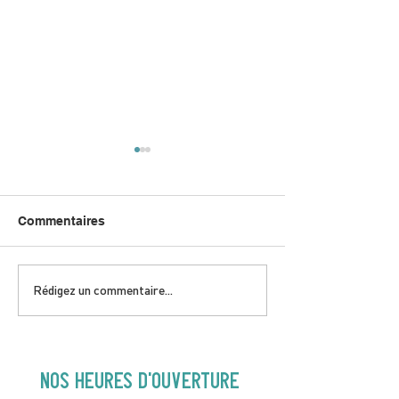
Commentaires
DIMANCHE 5 AVRIL |
JEUDI 9 AVRIL 
Rédigez un commentaire...
Hey Buster ! Spectacle
Gold | 19H30
pour enfants | 14H00
NOS heures d'ouverture