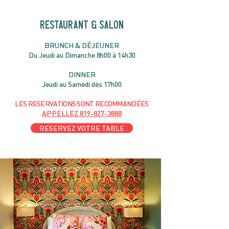
RESTAURANT & SALON
B
RU
NC
H & DÉJ
EUNER
Du Jeudi au Dimanche 8h00 à 14h30
DIN
NER
Jeudi au Samedi dès 17h00
LES RESERVATIONS
SONT
R
ECOMMANDÉES
APPELLEZ
819-827-3888
RESERVEZ VOTRE TABLE