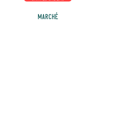
MARCHÉ
Gastronomie, café,
cadeaux et curiosités
OUVERT 7 JOURS SUR 7
Lundi-Mercredi 1400h-1700h
Jeudi-Dimache 8h00 à 16h00
POUR NOUS TROUVER
1418 Route 105
Chelsea, québec