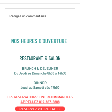
DIMANCHE 5 JUILLET |
JEUDI 9 JUILLE
Rédigez un commentaire...
Love to FolkPRIME avec
& Local aveC 
Fred Eaglesmith | 16H30
Jazz | 19h30
NOS heures d'ouverture
RESTAURANT & SALON
B
RU
NC
H & DÉJ
EUNER
Du Jeudi au Dimanche 8h00 à 14h30
DIN
NER
Jeudi au Samedi dès 17h00
LES RESERVATIONS
SONT
R
ECOMMANDÉES
APPELLEZ
819-827-3888
RESERVEZ VOTRE TABLE