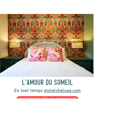
l'amour du someil
En tout temps
motelchelsea.com
RESERVER DÈS MAINTENANT
café | Bar à lait | Comptoir à dîner