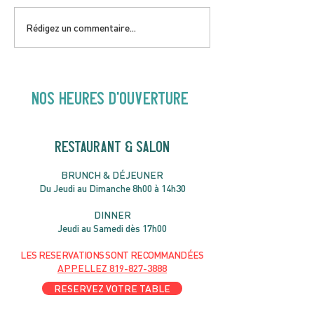
DIMANCHE 5 AVRIL |
JEUDI 9 AVRIL 
Rédigez un commentaire...
Hey Buster ! Spectacle
Gold | 19H30
pour enfants | 14H00
NOS heures d'ouverture
RESTAURANT & SALON
B
RU
NC
H & DÉJ
EUNER
Du Jeudi au Dimanche 8h00 à 14h30
DIN
NER
Jeudi au Samedi dès 17h00
LES RESERVATIONS
SONT
R
ECOMMANDÉES
APPELLEZ
819-827-3888
RESERVEZ VOTRE TABLE