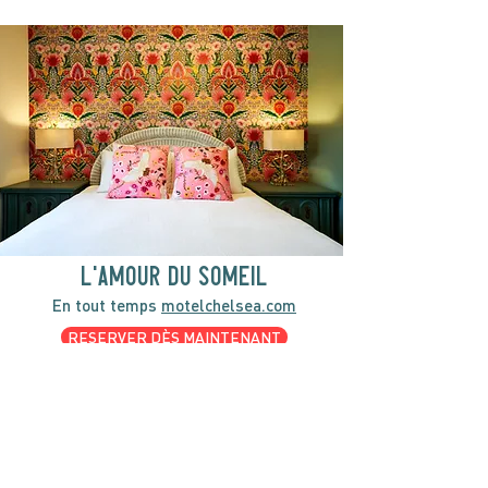
l'amour du someil
En tout temps
motelchelsea.com
RESERVER DÈS MAINTENANT
café | Bar à lait | Comptoir à dîner
Bagels Kettleman à emporter avec
fromage à la crème maison et les