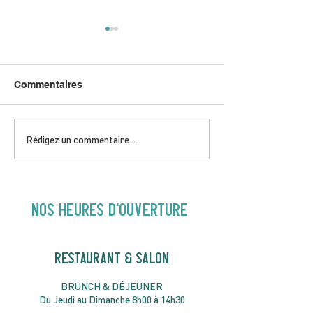
Commentaires
DIMANCHE 5 AVRIL |
JEUDI 9 AVRIL 
Rédigez un commentaire...
Hey Buster ! Spectacle
Gold | 19H30
pour enfants | 14H00
NOS heures d'ouverture
RESTAURANT & SALON
B
RU
NC
H & DÉJ
EUNER
Du Jeudi au Dimanche 8h00 à 14h30