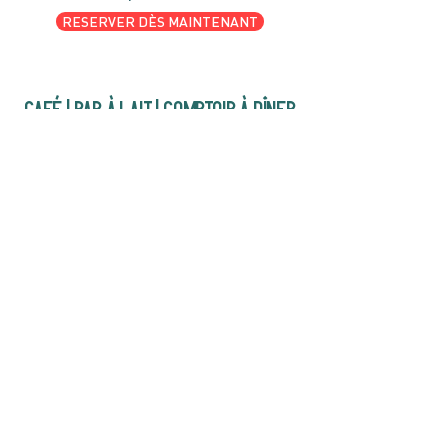
RESERVER DÈS MAINTENANT
café | Bar à lait | Comptoir à dîner
Bagels Kettleman à emporter avec
fromage à la crème maison et les
accompagnements.
CARTES CADEAU
MARCHÉ
Gastronomie, café,
cadeaux et curiosités
OUVERT 7 JOURS SUR 7
Lundi-Mercredi 1400h-1700h
Jeudi-Dimache 8h00 à 16h00