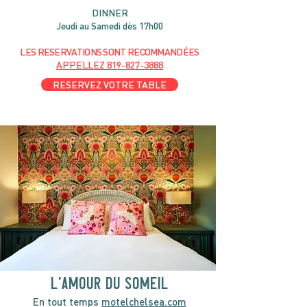
DIN
NER
Jeudi au Samedi dès 17h00
LES RESERVATIONS
SONT
R
ECOMMANDÉES
APPELLEZ
819-827-3888
RESERVEZ VOTRE TABLE
l'amour du someil
En tout temps
motelchelsea.com