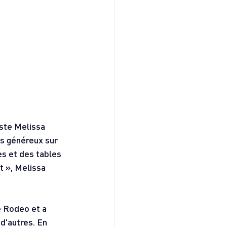
iste Melissa 
ts généreux sur 
es et des tables 
 », Melissa 
e Rodeo et a 
d'autres. En 