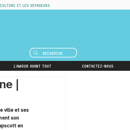
 culture et les voyageurs
L'amour avant tout
Contactez-nous
ne |
 ville et ses 
ment son 
apscott en 