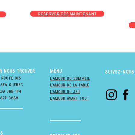
RESERVER DÈS MAINTENANT
R NOUS TROUVER
MENU
suivez-nous
 Route 105
l'amour du soMmeil
sea, québec
l'amour de la table
ada j9B 1P4
l'amour du jeu
-827-3888
L'amour avant tout
s