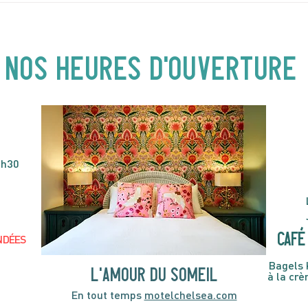
Buster ! Spectacle pour
| 19
enfants | 14H00
NOS heures d'ouverture
4h30
café 
NDÉES
Bagels 
l'amour du someil
à la cr
En tout temps
motelchelsea.com