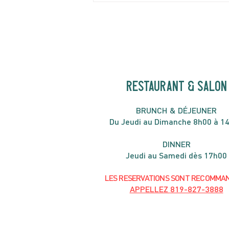
de juin
RESTAURANT & SALON
B
RU
NC
H & DÉJ
EUNER
Du Jeudi au Dimanche 8h00 à 1
DIN
NER
Jeudi au Samedi dès 17h00
LES RESERVATIONS
SONT
R
ECOMMA
APPELLEZ
819-827-3888