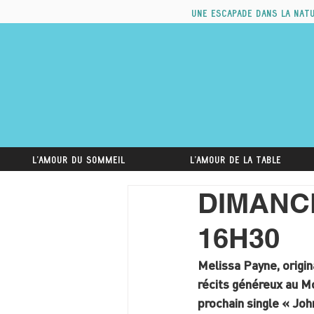
Une escapade dans la nat
L'amour du sommeil
L'amour de la table
DIMANCHE
16H30
Melissa Payne, origin
récits généreux au M
prochain single « Jo