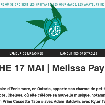
ure où se croisent les habitants, les gourmands, les amateurs de
L'amour de magasiner
L'amour des spectacles
 17 MAI | Melissa Pay
aire d'Ennismore, en Ontario, apporte son charme de petite
otel Chelsea, où elle célèbre sa nouvelle musique, notam
hn Prine Cassette Tape » avec Adam Baldwin, avec Kyler T