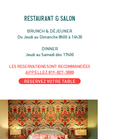
RESTAURANT & SALON
B
RU
NC
H & DÉJ
EUNER
Du Jeudi au Dimanche 8h00 à 14h30
DIN
NER
Jeudi au Samedi dès 17h00
LES RESERVATIONS
SONT
R
ECOMMANDÉES
APPELLEZ
819-827-3888
RESERVEZ VOTRE TABLE