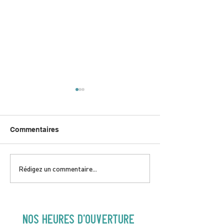
Commentaires
DIMANCHE 5 AVRIL |
JEUDI 9 AVRIL 
Rédigez un commentaire...
Hey Buster ! Spectacle
Gold | 19H30
pour enfants | 14H00
NOS heures d'ouverture