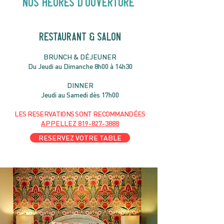
NOS heures d'ouverture
RESTAURANT & SALON
B
RU
NC
H & DÉJ
EUNER
Du Jeudi au Dimanche 8h00 à 14h30
DIN
NER
Jeudi au Samedi dès 17h00
LES RESERVATIONS
SONT
R
ECOMMANDÉES
APPELLEZ
819-827-3888
RESERVEZ VOTRE TABLE