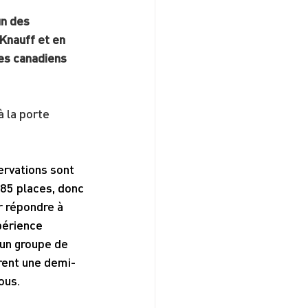
n des 
Knauff et en 
es canadiens 
à la porte 
ervations sont 
85 places, donc 
r répondre à 
périence 
un groupe de 
rent une demi-
ous.