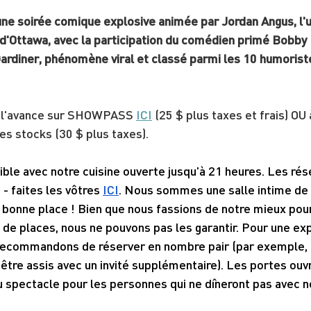
ne soirée comique explosive animée par Jordan Angus, l'u
d'Ottawa, avec la participation du comédien primé Bobby 
Gardiner, phénomène viral et classé parmi les 10 humorist
à l'avance sur SHOWPASS 
ICI
 (25 $ plus taxes et frais) OU 
es stocks (30 $ plus taxes).
ble avec notre cuisine ouverte jusqu'à 21 heures. Les rés
 faites les vôtres 
ICI
. Nous sommes une salle intime de 
 bonne place ! Bien que nous fassions de notre mieux pou
de places, nous ne pouvons pas les garantir. Pour une ex
recommandons de réserver en nombre pair (par exemple, 
être assis avec un invité supplémentaire). Les portes ouv
u spectacle pour les personnes qui ne dîneront pas avec n