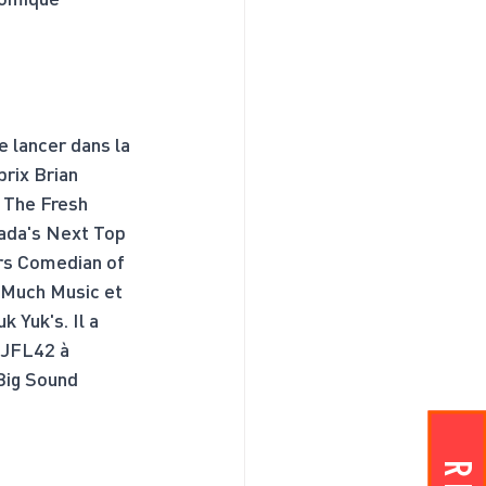
 lancer dans la 
rix Brian 
e The Fresh 
ada's Next Top 
rs Comedian of 
 Much Music et 
 Yuk's. Il a 
 JFL42 à 
Big Sound 