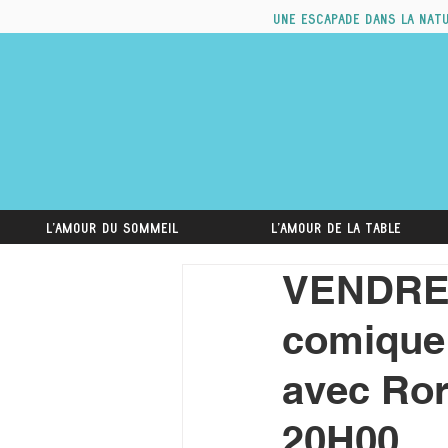
Une escapade dans la nat
L'amour du sommeil
L'amour de la table
VENDRED
comique
avec Rory
20H00