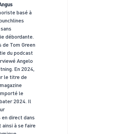
Angus
oriste basé à 
punchlines 
 sans 
ie débordante. 
és de Tom Green 
tie du podcast 
rviewé Angelo 
tning. En 2024, 
 le titre de 
 magazine 
mporté le 
ater 2024. Il 
ur 
en direct dans 
 ainsi à se faire 
comique 