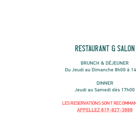
de juin
RESTAURANT & SALON
B
RU
NC
H & DÉJ
EUNER
Du Jeudi au Dimanche 8h00 à 1
DIN
NER
Jeudi au Samedi dès 17h00
LES RESERVATIONS
SONT
R
ECOMMA
APPELLEZ
819-827-3888