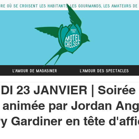
ure où se croisent les habitants, les gourmands, les amateurs de
L'amour de magasiner
L'amour des spectacles
I 23 JANVIER | Soirée
 animée par Jordan An
 Gardiner en tête d'affi