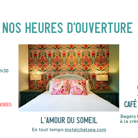
Buster ! Spectacle pour
| 19
enfants | 14H00
NOS heures d'ouverture
4h30
café 
NDÉES
Bagels 
l'amour du someil
à la cr
En tout temps
motelchelsea.com