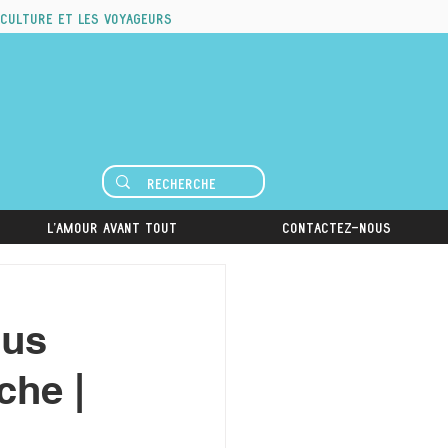
 culture et les voyageurs
L'amour avant tout
Contactez-nous
gus
che |