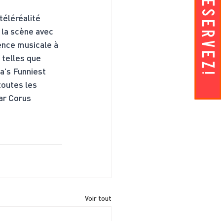
RESERVEZ!
téléréalité 
 la scène avec 
ence musicale à 
 telles que 
a's Funniest 
toutes les 
ar Corus 
Voir tout