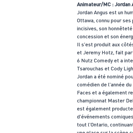
Animateur/MC : Jordan 
Jordan Angus est un hum
Ottawa, connu pour ses 
incisives, son honnêteté
concession et son énerg
Il s'est produit aux côt
et Jeremy Hotz, fait par
6 Nutz Comedy et a inte
Tsarouchas et Cody Ligh
Jordan a été nominé pour
comédien de l'année du
Faces et a également re
championnat Master Deb
est également producte
d'événements comiques 
tout l'Ontario, continuant
une place sur la scène 