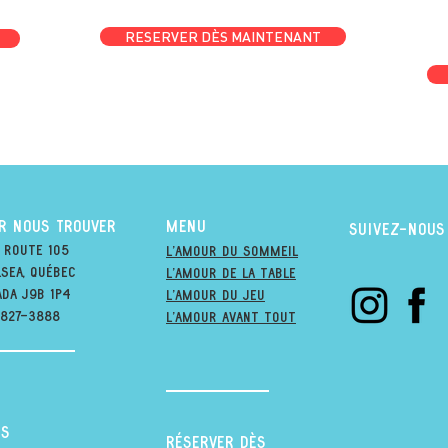
RESERVER DÈS MAINTENANT
R NOUS TROUVER
MENU
suivez-nous
 Route 105
l'amour du soMmeil
sea, québec
l'amour de la table
ada j9B 1P4
l'amour du jeu
-827-3888
L'amour avant tout
s
RÉSERVER DÈS