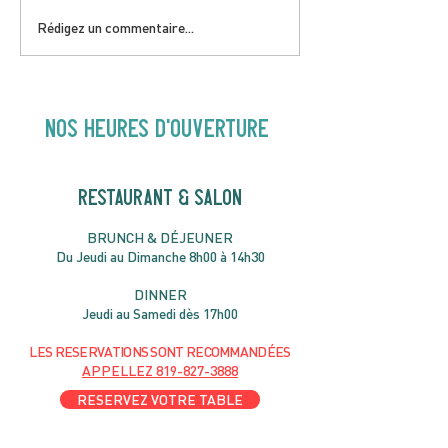
DIMANCHE 5 AVRIL |
JEUDI 9 AVRIL 
Rédigez un commentaire...
Hey Buster ! Spectacle
Gold | 19H30
pour enfants | 14H00
NOS heures d'ouverture
RESTAURANT & SALON
B
RU
NC
H & DÉJ
EUNER
Du Jeudi au Dimanche 8h00 à 14h30
DIN
NER
Jeudi au Samedi dès 17h00
LES RESERVATIONS
SONT
R
ECOMMANDÉES
APPELLEZ
819-827-3888
RESERVEZ VOTRE TABLE