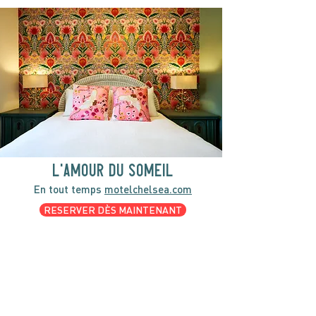
l'amour du someil
En tout temps
motelchelsea.com
RESERVER DÈS MAINTENANT
café | Bar à lait | Comptoir à dîner
Bagels Kettleman à emporter avec
fromage à la crème maison et les