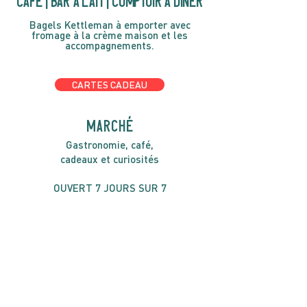
café | Bar à lait | Comptoir à dîner
Bagels Kettleman à emporter avec
fromage à la crème maison et les
accompagnements.
CARTES CADEAU
MARCHÉ
Gastronomie, café,
cadeaux et curiosités
OUVERT 7 JOURS SUR 7
Lundi-Mercredi 1400h-1700h
Jeudi-Dimache 8h00 à 16h00