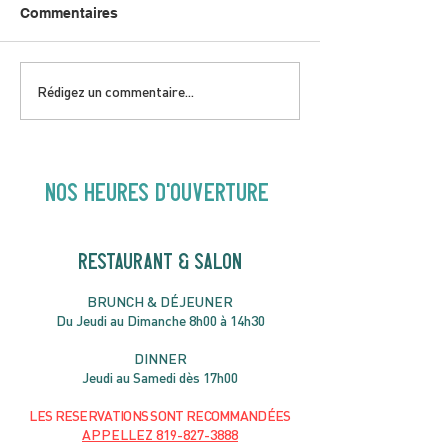
Commentaires
Brunch de la fête des
Planifiez votre
Rédigez un commentaire...
pères
événement spéc
l’Oiseau Blue a
Chelsea
NOS heures d'ouverture
RESTAURANT & SALON
B
RU
NC
H & DÉJ
EUNER
Du Jeudi au Dimanche 8h00 à 14h30
DIN
NER
Jeudi au Samedi dès 17h00
LES RESERVATIONS
SONT
R
ECOMMANDÉES
APPELLEZ
819-827-3888