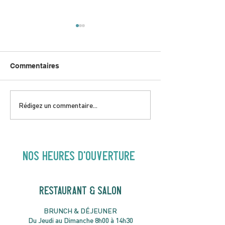
Commentaires
DIMANCHE 5 AVRIL |
JEUDI 9 AVRIL 
Rédigez un commentaire...
Hey Buster ! Spectacle
Gold | 19H30
pour enfants | 14H00
NOS heures d'ouverture
RESTAURANT & SALON
B
RU
NC
H & DÉJ
EUNER
Du Jeudi au Dimanche 8h00 à 14h30