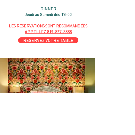
DIN
NER
Jeudi au Samedi dès 17h00
LES RESERVATIONS
SONT
R
ECOMMANDÉES
APPELLEZ
819-827-3888
RESERVEZ VOTRE TABLE
l'amour du someil