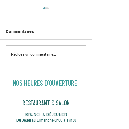
Commentaires
DIMANCHE 5 AVRIL |
JEUDI 9 AVRIL 
Rédigez un commentaire...
Hey Buster ! Spectacle
Gold | 19H30
pour enfants | 14H00
NOS heures d'ouverture
RESTAURANT & SALON
B
RU
NC
H & DÉJ
EUNER
Du Jeudi au Dimanche 8h00 à 14h30