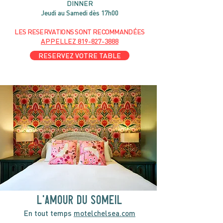
DIN
NER
Jeudi au Samedi dès 17h00
LES RESERVATIONS
SONT
R
ECOMMANDÉES
APPELLEZ
819-827-3888
RESERVEZ VOTRE TABLE
l'amour du someil
En tout temps
motelchelsea.com