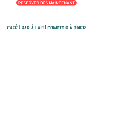
RESERVER DÈS MAINTENANT
café | Bar à lait | Comptoir à dîner
Bagels Kettleman à emporter avec
fromage à la crème maison et les
accompagnements.
CARTES CADEAU
MARCHÉ
Gastronomie, café,
cadeaux et curiosités
OUVERT 7 JOURS SUR 7
Lundi-Mercredi 1400h-1700h
Jeudi-Dimache 8h00 à 16h00