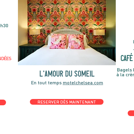
4h30
café 
NDÉES
Bagels 
l'amour du someil
à la cr
En tout temps
motelchelsea.com
RESERVER DÈS MAINTENANT