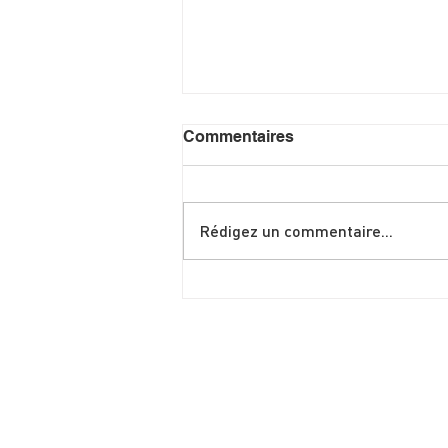
Commentaires
Rédigez un commentaire...
Shakshuka spéciale brunch
de juin