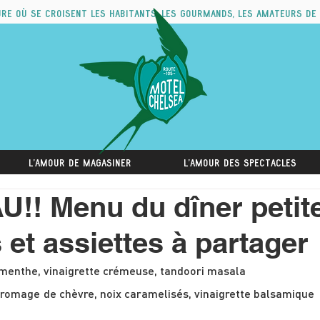
ure où se croisent les habitants, les gourmands, les amateurs de
L'amour de magasiner
L'amour des spectacles
!! Menu du dîner petit
 et assiettes à partager
Salade de concombre/menthe, vinaigrette crémeuse, tandoori masala 		
mage de chèvre, noix caramelisés, vinaigrette balsamique 			15 