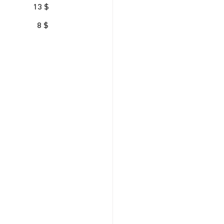
Pommes de terre aligot 													13 $
8 $