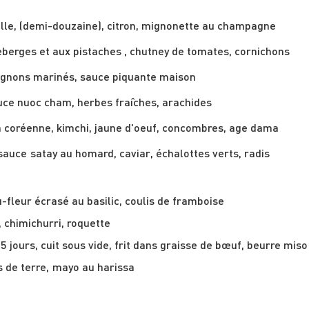
Huîtres sur demi-coquille, (demi-douzaine), citron, mignonette au champagne 	
Taco cochonita pibil, oignons marinés, sauce piquante maison 				
Brocoli vietnamien, sauce nuoc cham, herbes fraîches, arachides			
Tartare de boeuf façon coréenne, kimchi, jaune d'oeuf, concombres, age dama 	
Nouilles soba froides, sauce satay au homard, caviar, échalottes verts, radis 	
-fleur écrasé au basilic, coulis de framboise
Omble chevalier poêlé, chimichurri, roquette 							
5 jours, cuit sous vide, frit dans graisse de bœuf, beurre miso 
Croquettes de pommes de terre, mayo au harissa 	