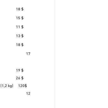
18 $
Pâté maison aux canneberges et aux pistaches , chutney de tomates, cornichons			15 $
11 $
13 $
18 $
17 
19 $
26 $
(1,2 kg)     120$
						
12 