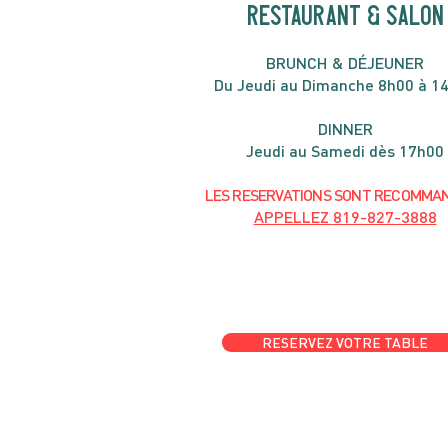
RESTAURANT & SALON
B
RU
NC
H & DÉJ
EUNER
Du Jeudi au Dimanche 8h00 à 1
DIN
NER
Jeudi au Samedi dès 17h00
LES RESERVATIONS
SONT
R
ECOMMA
APPELLEZ
819-827-3888
RESERVEZ VOTRE TABLE