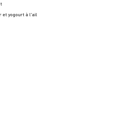
Naan grillé avec zaatar et yogourt à l'ail 								