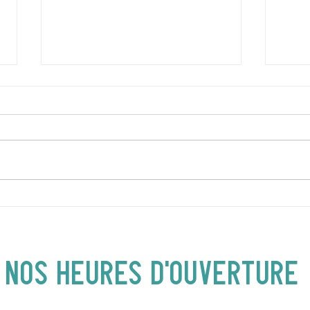
DIMANCHE 5 AVRIL | Hey
JEUD
Buster ! Spectacle pour
| 19
enfants | 14H00
NOS heures d'ouverture