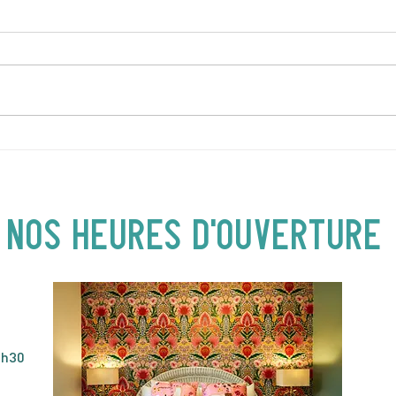
DIMANCHE 5 AVRIL | Hey
JEUD
Buster ! Spectacle pour
| 19
enfants | 14H00
NOS heures d'ouverture
4h30