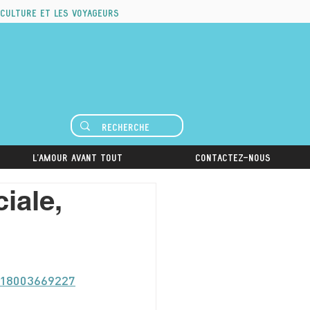
 culture et les voyageurs
L'amour avant tout
Contactez-nous
iale,
-418003669227