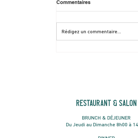
Commentaires
Rédigez un commentaire...
Shakshuka spéciale brunch
de juin
RESTAURANT & SALON
B
RU
NC
H & DÉJ
EUNER
Du Jeudi au Dimanche 8h00 à 1
DIN
NER