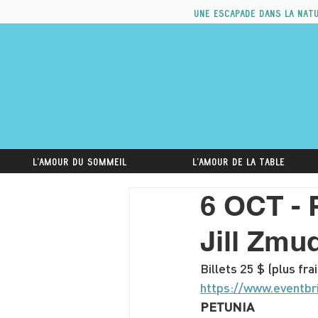
Une escapade dans la nat
L'amour du sommeil
L'amour de la table
6 OCT - 
Jill Zmu
Billets 25 $ (plus frai
https://www.eventbr
PETUNIA 