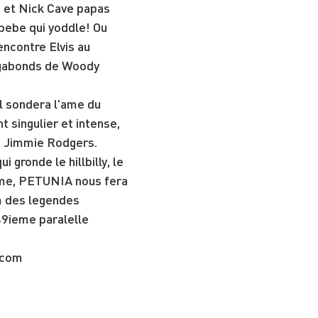
 et Nick Cave papas 
 bebe qui yoddle! Ou 
encontre Elvis au 
gabonds de Woody 
il sondera l'ame du 
t singulier et intense, 
de Jimmie Rodgers.
gronde le hillbilly, le 
ime, PETUNIA nous fera 
 des legendes 
49ieme paralelle
.com