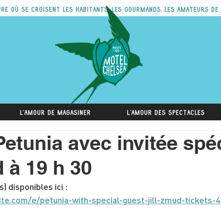
ure où se croisent les habitants, les gourmands, les amateurs de
L'amour de magasiner
L'amour des spectacles
Petunia avec invitée spéc
d à 19 h 30
s) disponibles ici :
ite.com/e/petunia-with-special-guest-jill-zmud-tickets