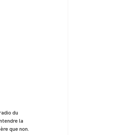
radio du 
ntendre la 
père que non.