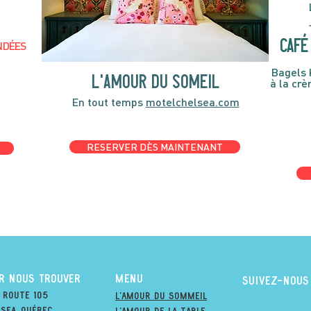
café 
NDÉES
Bagels 
l'amour du someil
à la cr
En tout temps
motelchelsea.com
RESERVER DÈS MAINTENANT
R NOUS TROUVER
MENU
suivez-nous
 Route 105
l'amour du soMmeil
sea, québec