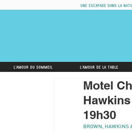
Une escapade dans la nat
L'amour du sommeil
L'amour de la table
Motel Ch
Hawkins 
19h30
BROWN, HAWKINS 