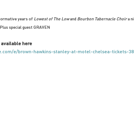
ormative years of 
Lowest of The Low
 and 
Bourbon Tabernacle Choir
 a n
. Plus special guest GRAVEN
) available here
te.com/e/brown-hawkins-stanley-at-motel-chelsea-tickets-