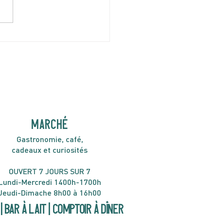
I 9 AVRIL | Minor Gold
H30
MARCHÉ
Gastronomie, café,
cadeaux et curiosités
OUVERT 7 JOURS SUR 7
Lundi-Mercredi 1400h-1700h
Jeudi-Dimache 8h00 à 16h00
| Bar à lait | Comptoir à dîner