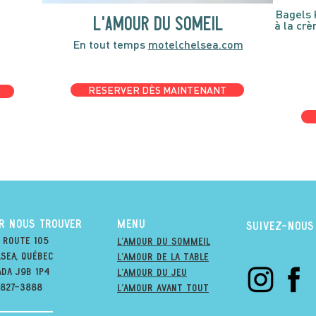
Bagels 
l'amour du someil
à la cr
En tout temps
motelchelsea.com
RESERVER DÈS MAINTENANT
R NOUS TROUVER
MENU
suivez-nous
 Route 105
l'amour du soMmeil
sea, québec
l'amour de la table
ada j9B 1P4
l'amour du jeu
-827-3888
L'amour avant tout