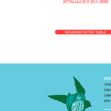
APPELLEZ
819-827-3888
RESERVEZ VOTRE TABLE
POU
1418
Chel
can
819