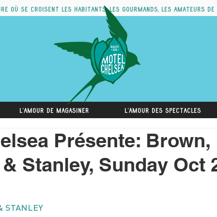
ure où se croisent les habitants, les gourmands, les amateurs de
L'amour de magasiner
L'amour des spectacles
elsea Présente: Brown,
& Stanley, Sunday Oct 
& STANLEY