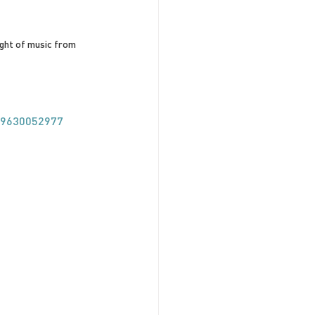
ight of music from 
389630052977