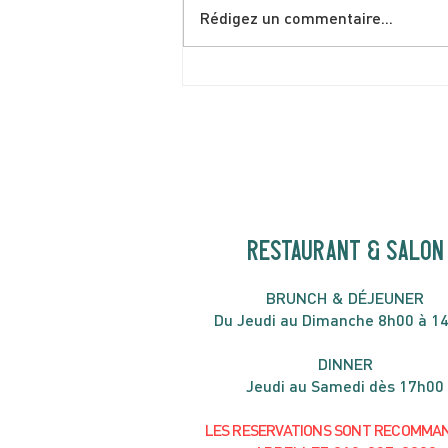
Rédigez un commentaire...
Shakshuka spéciale brunch
de juin
RESTAURANT & SALON
B
RU
NC
H & DÉJ
EUNER
Du Jeudi au Dimanche 8h00 à 1
DIN
NER
Jeudi au Samedi dès 17h00
LES RESERVATIONS
SONT
R
ECOMMA