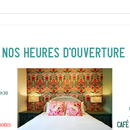
DIMANCHE 5 AVRIL | Hey
JEUD
Buster ! Spectacle pour
| 19
enfants | 14H00
NOS heures d'ouverture
4h30
café 
NDÉES