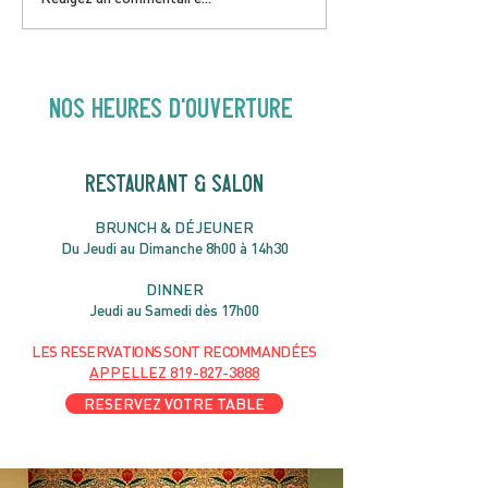
Hey Buster ! Spectacle
Gold | 19H30
pour enfants | 14H00
NOS heures d'ouverture
RESTAURANT & SALON
B
RU
NC
H & DÉJ
EUNER
Du Jeudi au Dimanche 8h00 à 14h30
DIN
NER
Jeudi au Samedi dès 17h00
LES RESERVATIONS
SONT
R
ECOMMANDÉES
APPELLEZ
819-827-3888
RESERVEZ VOTRE TABLE