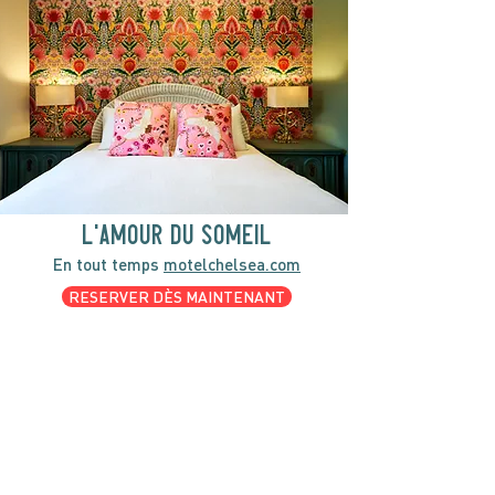
l'amour du someil
En tout temps
motelchelsea.com
RESERVER DÈS MAINTENANT
café | Bar à lait | Comptoir à dîner
Bagels Kettleman à emporter avec
fromage à la crème maison et les
accompagnements.