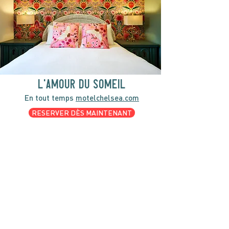
l'amour du someil
En tout temps
motelchelsea.com
RESERVER DÈS MAINTENANT
café | Bar à lait | Comptoir à dîner
Bagels Kettleman à emporter avec
fromage à la crème maison et les
accompagnements.
CARTES CADEAU