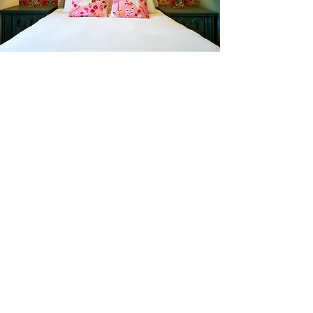
l'amour du someil
En tout temps
motelchelsea.com
RESERVER DÈS MAINTENANT
café | Bar à lait | Comptoir à dîner
Bagels Kettleman à emporter avec
fromage à la crème maison et les
accompagnements.
CARTES CADEAU
MARCHÉ