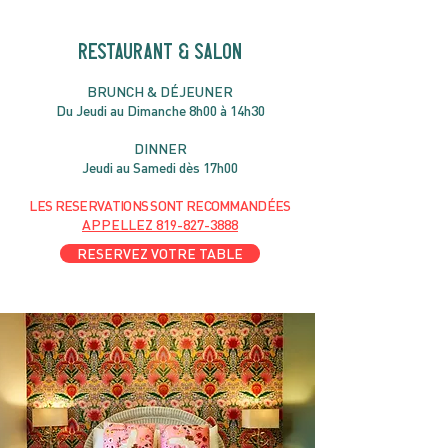
RESTAURANT & SALON
B
RU
NC
H & DÉJ
EUNER
Du Jeudi au Dimanche 8h00 à 14h30
DIN
NER
Jeudi au Samedi dès 17h00
LES RESERVATIONS
SONT
R
ECOMMANDÉES
APPELLEZ
819-827-3888
RESERVEZ VOTRE TABLE