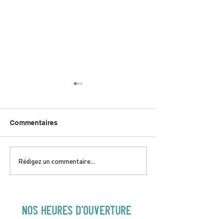
Commentaires
DIMANCHE 5 AVRIL |
JEUDI 9 AVRIL 
Rédigez un commentaire...
Hey Buster ! Spectacle
Gold | 19H30
pour enfants | 14H00
NOS heures d'ouverture