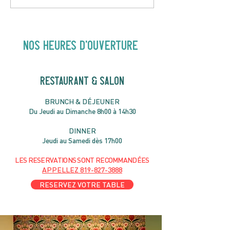
Hey Buster ! Spectacle
Gold | 19H30
pour enfants | 14H00
NOS heures d'ouverture
RESTAURANT & SALON
B
RU
NC
H & DÉJ
EUNER
Du Jeudi au Dimanche 8h00 à 14h30
DIN
NER
Jeudi au Samedi dès 17h00
LES RESERVATIONS
SONT
R
ECOMMANDÉES
APPELLEZ
819-827-3888
RESERVEZ VOTRE TABLE