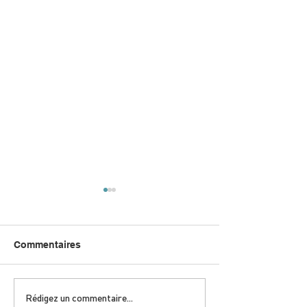
Commentaires
DIMANCHE 5 AVRIL |
JEUDI 9 AVRIL 
Rédigez un commentaire...