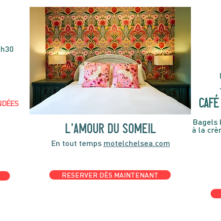
4h30
café 
NDÉES
Bagels 
l'amour du someil
à la cr
En tout temps
motelchelsea.com
RESERVER DÈS MAINTENANT