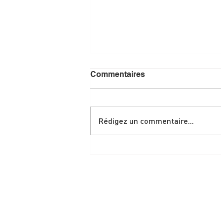
Commentaires
Rédigez un commentaire...
Shakshuka spéciale brunch
de juin