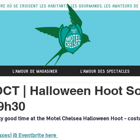
ure où se croisent les habitants, les gourmands, les amateurs de
L'amour de magasiner
L'amour des spectacles
CT | Halloween Hoot So
19h30
ky good time at the Motel Chelsea Halloween Hoot - cost
taxes) @ Eventbrite here