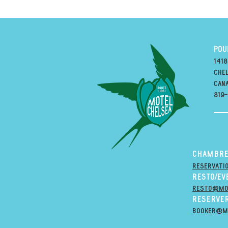
POU
1418
Chel
can
819
Chambre
reservati
Resto/E
resto@Mo
Reserver
booker@M