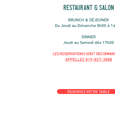
RESTAURANT & SALON
B
RU
NC
H & DÉJ
EUNER
Du Jeudi au Dimanche 8h00 à 1
DIN
NER
Jeudi au Samedi dès 17h00
LES RESERVATIONS
SONT
R
ECOMMA
APPELLEZ
819-827-3888
RESERVEZ VOTRE TABLE