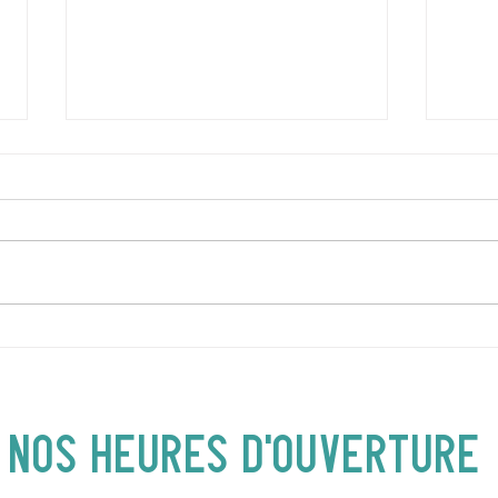
DIMANCHE 5 AVRIL | Hey
JEUD
Buster ! Spectacle pour
| 19
enfants | 14H00
NOS heures d'ouverture