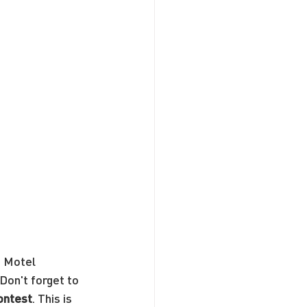
t Motel 
Don't forget to 
ontest
. This is 