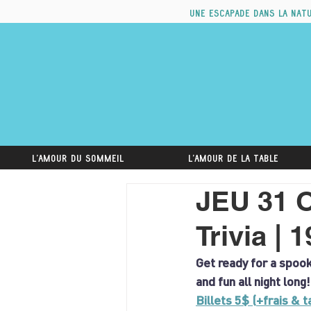
Une escapade dans la nat
L'amour du sommeil
L'amour de la table
JEU 31 O
Trivia | 
Get ready for a spoo
and fun all night long!
Billets 5$ (+frais & 