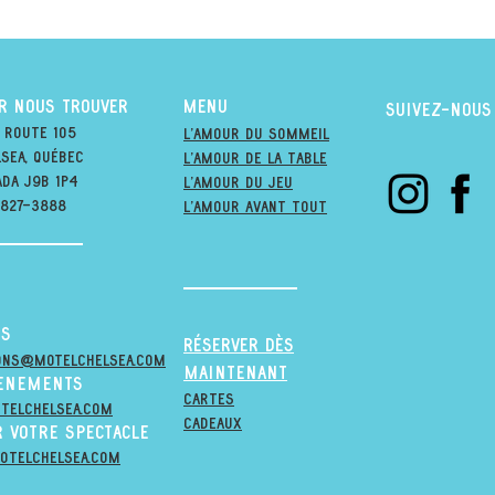
R NOUS TROUVER
MENU
suivez-nous
 Route 105
l'amour du soMmeil
sea, québec
l'amour de la table
ada j9B 1P4
l'amour du jeu
-827-3888
L'amour avant tout
s
RÉSERVER DÈS
ons@MOTELCHELSEA.Com
maintenant
venements
cartes
telchelsea.com
cadeaux
 votre spectacle
otelchelsea.com