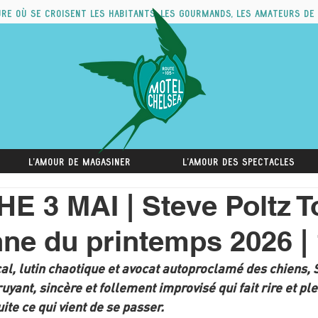
ure où se croisent les habitants, les gourmands, les amateurs de
L'amour de magasiner
L'amour des spectacles
 3 MAI | Steve Poltz T
ne du printemps 2026 |
cal, lutin chaotique et avocat autoproclamé des chiens, S
uyant, sincère et follement improvisé qui fait rire et ple
te ce qui vient de se passer.