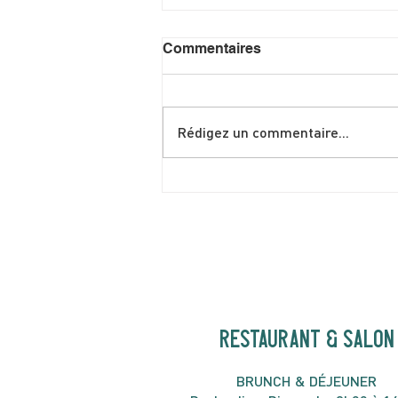
Commentaires
Rédigez un commentaire...
Shakshuka spéciale brunch
de juin
RESTAURANT & SALON
B
RU
NC
H & DÉJ
EUNER