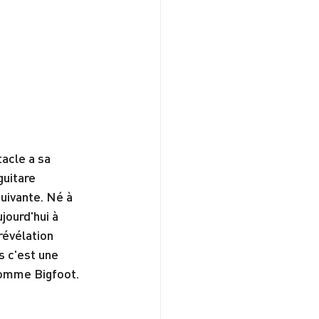
acle a sa 
uitare 
uivante. Né à 
jourd'hui à 
révélation 
s c'est une 
 comme Bigfoot.