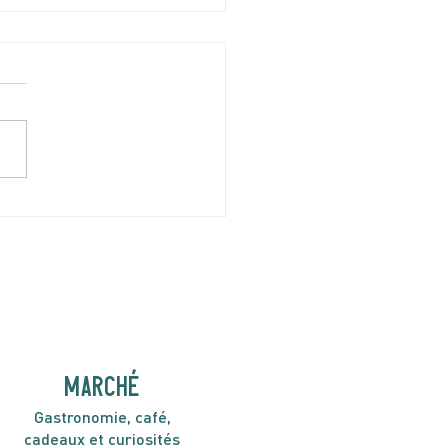
I 9 AVRIL | Minor Gold
H30
MARCHÉ
Gastronomie, café,
cadeaux et curiosités