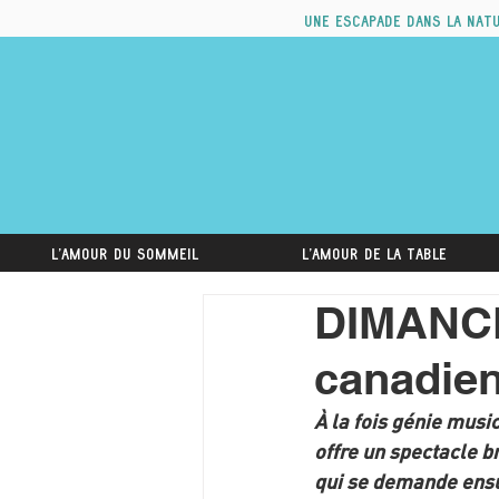
Une escapade dans la nat
L'amour du sommeil
L'amour de la table
DIMANCHE
canadien
À la fois génie musi
offre un spectacle br
qui se demande ensui