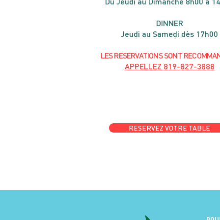
Du Jeudi au Dimanche 8h00 à 1
DIN
NER
Jeudi au Samedi dès 17h00
LES RESERVATIONS
SONT
R
ECOMMA
APPELLEZ
819-827-3888
RESERVEZ VOTRE TABLE