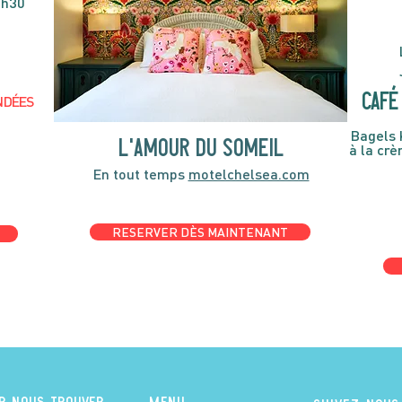
4h30
café 
NDÉES
Bagels 
l'amour du someil
à la cr
En tout temps
motelchelsea.com
RESERVER DÈS MAINTENANT