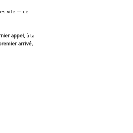
tes vite — ce 
rnier appel
, à la 
premier arrivé, 