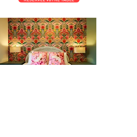
l'amour du someil
En tout temps
motelchelsea.com
RESERVER DÈS MAINTENANT
café | Bar à lait | Comptoir à dîner