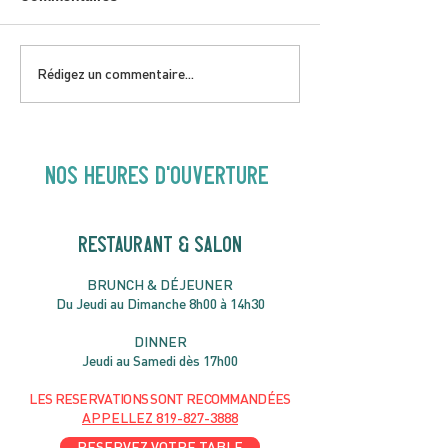
DIMANCHE 5 AVRIL |
JEUDI 9 AVRIL 
Rédigez un commentaire...
Hey Buster ! Spectacle
Gold | 19H30
pour enfants | 14H00
NOS heures d'ouverture
RESTAURANT & SALON
B
RU
NC
H & DÉJ
EUNER
Du Jeudi au Dimanche 8h00 à 14h30
DIN
NER
Jeudi au Samedi dès 17h00
LES RESERVATIONS
SONT
R
ECOMMANDÉES
APPELLEZ
819-827-3888
RESERVEZ VOTRE TABLE