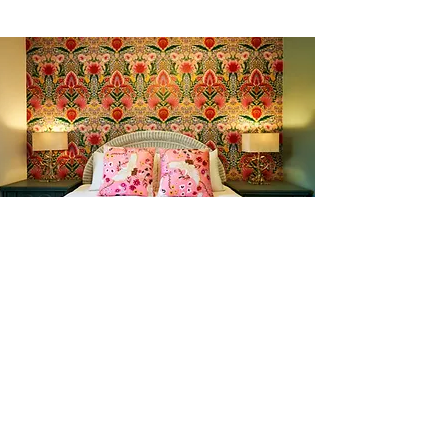
l'amour du someil
En tout temps
motelchelsea.com
RESERVER DÈS MAINTENANT
café | Bar à lait | Comptoir à dîner
Bagels Kettleman à emporter avec