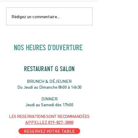
DIMANCHE 5 AVRIL |
JEUDI 9 AVRIL 
Rédigez un commentaire...
Hey Buster ! Spectacle
Gold | 19H30
pour enfants | 14H00
NOS heures d'ouverture
RESTAURANT & SALON
B
RU
NC
H & DÉJ
EUNER
Du Jeudi au Dimanche 8h00 à 14h30
DIN
NER
Jeudi au Samedi dès 17h00
LES RESERVATIONS
SONT
R
ECOMMANDÉES
APPELLEZ
819-827-3888
RESERVEZ VOTRE TABLE