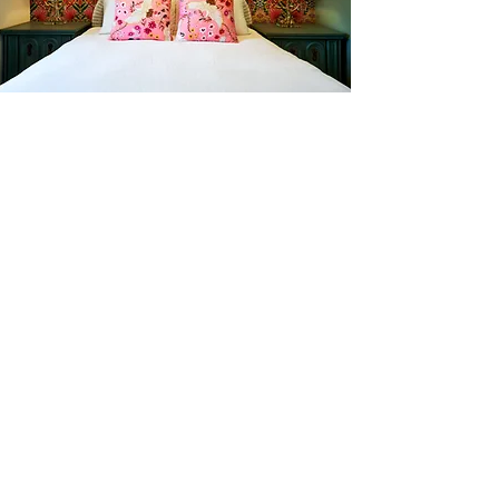
l'amour du someil
En tout temps
motelchelsea.com
RESERVER DÈS MAINTENANT
café | Bar à lait | Comptoir à dîner
Bagels Kettleman à emporter avec
fromage à la crème maison et les
accompagnements.
CARTES CADEAU
MARCHÉ