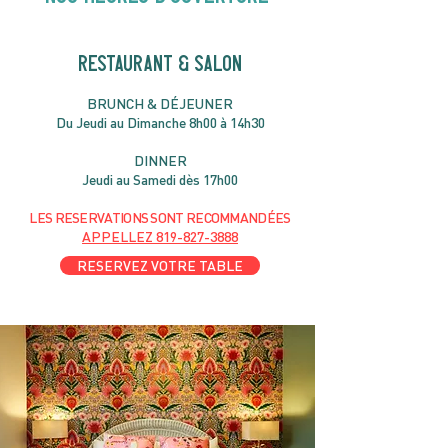
RESTAURANT & SALON
B
RU
NC
H & DÉJ
EUNER
Du Jeudi au Dimanche 8h00 à 14h30
DIN
NER
Jeudi au Samedi dès 17h00
LES RESERVATIONS
SONT
R
ECOMMANDÉES
APPELLEZ
819-827-3888
RESERVEZ VOTRE TABLE