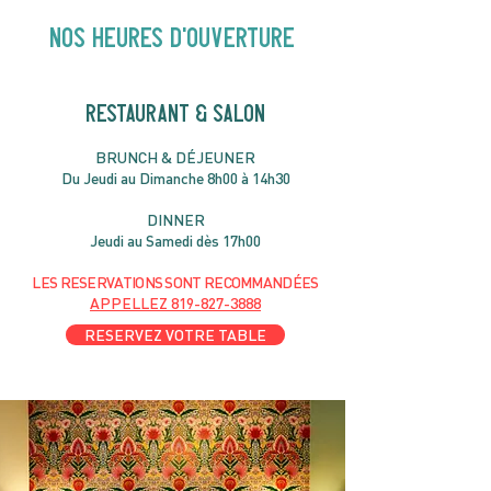
NOS heures d'ouverture
RESTAURANT & SALON
B
RU
NC
H & DÉJ
EUNER
Du Jeudi au Dimanche 8h00 à 14h30
DIN
NER
Jeudi au Samedi dès 17h00
LES RESERVATIONS
SONT
R
ECOMMANDÉES
APPELLEZ
819-827-3888
RESERVEZ VOTRE TABLE