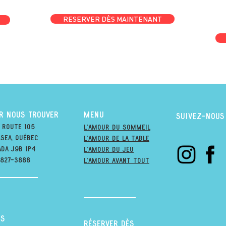
RESERVER DÈS MAINTENANT
R NOUS TROUVER
MENU
suivez-nous
 Route 105
l'amour du soMmeil
sea, québec
l'amour de la table
ada j9B 1P4
l'amour du jeu
-827-3888
L'amour avant tout
s
RÉSERVER DÈS