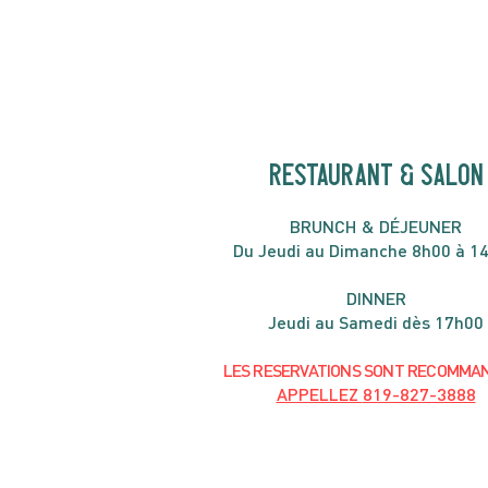
de juin
RESTAURANT & SALON
B
RU
NC
H & DÉJ
EUNER
Du Jeudi au Dimanche 8h00 à 1
DIN
NER
Jeudi au Samedi dès 17h00
LES RESERVATIONS
SONT
R
ECOMMA
APPELLEZ
819-827-3888