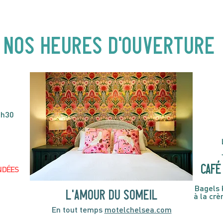
Buster ! Spectacle pour
| 19
enfants | 14H00
NOS heures d'ouverture
4h30
café 
NDÉES
Bagels 
l'amour du someil
à la cr
En tout temps
motelchelsea.com