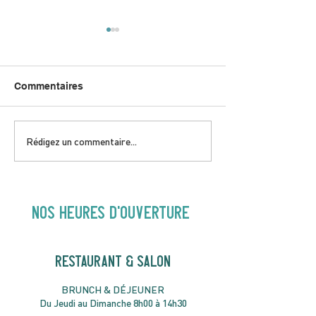
Commentaires
DIMANCHE 5 AVRIL |
JEUDI 9 AVRIL 
Rédigez un commentaire...
Hey Buster ! Spectacle
Gold | 19H30
pour enfants | 14H00
NOS heures d'ouverture
RESTAURANT & SALON
B
RU
NC
H & DÉJ
EUNER
Du Jeudi au Dimanche 8h00 à 14h30