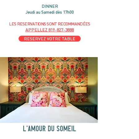
DIN
NER
Jeudi au Samedi dès 17h00
LES RESERVATIONS
SONT
R
ECOMMANDÉES
APPELLEZ
819-827-3888
RESERVEZ VOTRE TABLE
l'amour du someil
En tout temps
motelchelsea.com