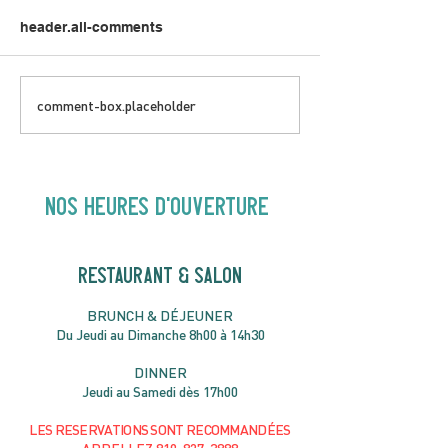
header.all-comments
DIMANCHE 5 AVRIL |
JEUDI 9 AVRIL 
comment-box.placeholder
Hey Buster ! Spectacle
Gold | 19H30
pour enfants | 14H00
NOS heures d'ouverture
RESTAURANT & SALON
B
RU
NC
H & DÉJ
EUNER
Du Jeudi au Dimanche 8h00 à 14h30
DIN
NER
Jeudi au Samedi dès 17h00
LES RESERVATIONS
SONT
R
ECOMMANDÉES