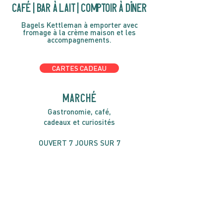
café | Bar à lait | Comptoir à dîner
Bagels Kettleman à emporter avec
fromage à la crème maison et les
accompagnements.
CARTES CADEAU
MARCHÉ
Gastronomie, café,
cadeaux et curiosités
OUVERT 7 JOURS SUR 7
Lundi-Mercredi 1400h-1700h
Jeudi-Dimache 8h00 à 16h00