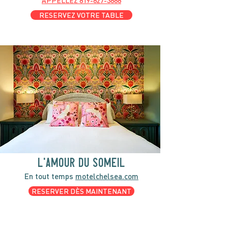
APPELLEZ
819-827-3888
RESERVEZ VOTRE TABLE
l'amour du someil
En tout temps
motelchelsea.com
RESERVER DÈS MAINTENANT